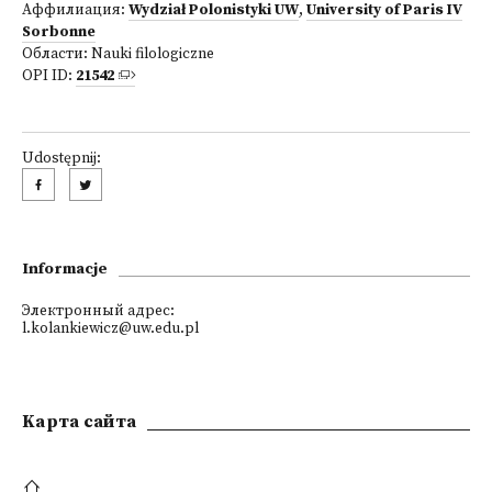
Аффилиация:
Wydział Polonistyki UW
,
University of Paris IV
Sorbonne
Области:
Nauki filologiczne
OPI ID:
21542
Udostępnij:
Informacje
Электронный адрес:
l.kolankiewicz@uw.edu.pl
Kарта сайта