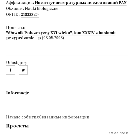
Аффилиация:
Институт литературных исследований PAN
Области:
Nauki filologiczne
OPI ID:
218338
Проекты:
"Słownik Polszczyzny XVI wieku", tom XXXIV z hasłami:
przypędzanie - p
(05.05.2005)
Udostępnij:
Informacje
Начало событияСвязанные информации:
Проекты