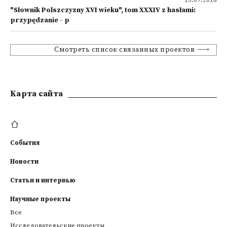
13.09.2018
"Słownik Polszczyzny XVI wieku", tom XXXIV z hasłami:
przypędzanie - p
Смотреть список связанных проектов
Kарта сайта
События
Новости
Статьи и интервью
Научные проекты
Все
Исследовательские проекты