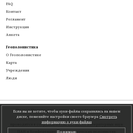
FAQ
Контакт
Регламент
Инструкция
Анкета
Геополонистика
О Геополонистике
Kарта
Учреждения
Люди
Проект
Институт литературных исследований ПАН
и
Если вы не хотите, чтобы куки-файлы сохранялись на вашем
диске, поменяйте настройки своего браузера
Смотреть
Познаньского центра суперкомпьютерно-сетевого
,
информацию о куки-файлах
проводится в сотрудничестве с
Комитет литературных наук
ПАН
и Конференцией университетских полонистик
Понимаю