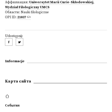
Аффилиация:
Uniwersytet Marii Curie-Skłodowskiej
,
Wydział Filologiczny UMCS
Области:
Nauki filologiczne
OPI ID:
21037
Udostępnij:
Informacje
Kарта сайта
События