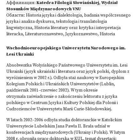
Аффилиация:
Katedra Filologii Słowiańskiej, Wydział
Stosunków Międzynarodowych VNU
Области:
Historia języka i dialektologia, badania współczesnego
języka i analiza dyskursu, tekstologia i translatologia
lingwistyczna
,
Historia literatury oraz krytyka i interpretacja
literacka
,
Literaturoznawstwo
,
Językoznawstwo
,
Historia
Wschodnioeuropejskiego Uniwersytetu Narodowego im.
Łesi Ukrainki
Absolwentka Wołyńskiego Państwowego Uniwersytetu im. Łesi
Ukrainki (język ukraiński i literatura oraz język polski, dyplom z
wyróżnieniem w 2002 r.). Odbyła staż naukowy w Europejskim
Kolegium Polskich i Ukraińskich Uniwersytetów (Lublin,
październik 2001–czerwiec 2002). W tym okresie
otrzymała zaświadczenie o zakończeniu lektoratu z języka
polskiego w Centrum Języka i Kultury Polskiej dla Polonii i
Cudzoziemców Uniwersytetu Marii Curie-Skłodowskiej.
W latach 2002–2006 odbyła studia doktoranckie w Katolickim
Uniwersytecie Lubelskim Jana Pawła II. Brała udział w
konferencjach międzynarodowych (Ukrainy i Polski). W lutym
2008 r. obroniła pracę doktorską w KUL, temat dysertacji: