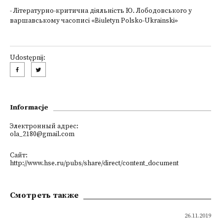
-
Літературно-критична діяльність Ю. Лободовського у
варшавському часописі «Biuletyn Polsko-Ukrainski»
Udostępnij:
Informacje
Электронный адрес:
ola_2180@gmail.com
Сайт:
http://www.hse.ru/pubs/share/direct/content_document
Смотреть также
26.11.2019