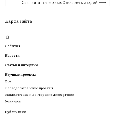
Статьи и интервьюСмотреть людей
Kарта сайта
События
Новости
Статьи и интервью
Научные проекты
Все
Исследовательские проекты
Кандидатские и докторские диссертации
Конкурсы
Публикации