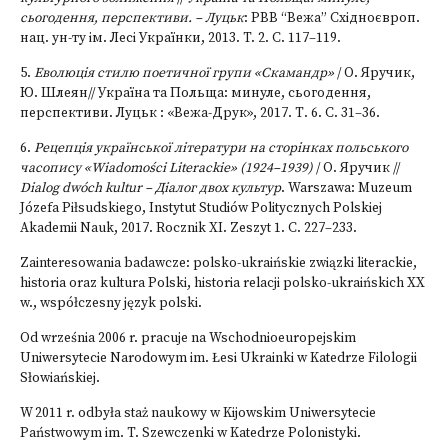
сьогодення, перспективи. – Луцьк
: РВВ “Вежа” Східноєвроп.
нац. ун-ту ім. Лесі Українки, 2013. T. 2. C. 117–119.
5.
Еволюція стилю поетичної групи «Скамандр»
/ О. Яручик,
Ю. Шлеян// Україна та Польща: минуле, сьогодення,
перспективи. Луцьк : «Вежа-Друк», 2017. Т. 6. С. 31–36.
6.
Рецепція української літератури на сторінках польського
часопису «Wiadomości Literackie» (1924–1939)
/ О. Яручик //
Dialog dwóch kultur – Діалог двох культур
. Warszawa: Muzeum
Józefa Piłsudskiego, Instytut Studiów Politycznych Polskiej
Akademii Nauk, 2017. Rocznik XІ. Zeszyt 1. C. 227–233.
Zainteresowania badawcze: polsko-ukraińskie związki literackie,
historia oraz kultura Polski, historia relacji polsko-ukraińskich XX
w., współczesny język polski.
Od września 2006 r. pracuje na Wschodnioeuropejskim
Uniwersytecie Narodowym im. Łesi Ukrainki w Katedrze Filologii
Słowiańskiej.
W 2011 r. odbyła staż naukowy w Kijowskim Uniwersytecie
Państwowym im. T. Szewczenki w Katedrze Polonistyki.