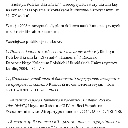
„<<Biuletyn Polsko-Ukraiński>> a recepcja literatury ukraińskiej
na łamach czasopisma w kontekście kulturowo-historycznym lat
30. XX wieku”.
W maju 2008 r. otrzymała dyplom doktora nauk humanistycznych
w zakresie literaturoznawstwa.
Ważniejsze publikacje naukowe:
1.
Польські видання міжвоєнного двадцятиліття
(„Biuletyn
Polsko-Ukraiński”, „Sygnały”, „Kamena”) // Rocznik
Europejskiego Kolegium Polskich i Ukraińskich Uniwersytetów. –
Lublin, 2004. – C. 27–32.
2.
„Польсько-український бюлетень”: передумови створення
та програма видання
// Київські полоністичні студії. – Том
ХVIII. – Київ, 2011. – С. 29–33.
3.
Рецепція Тaраса Шевченка в часописі „Biuletyn Polsko-
Ukraiński”
// Науковий вісник СНУ ім. Лесі Українки. –
Філологічні науки. Літературознавство, 2013. № 28. С. 173–178.
4.
Володимир Бончковський – речник польсько-українського
культурного зближення
//
Україна та Польща: минуле,