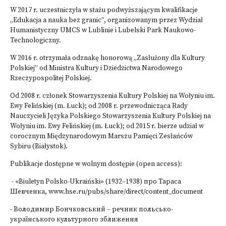
W 2017 r. uczestniczyła w stażu podwyższającym kwalifikacje
„Edukacja a nauka bez granic”, organizowanym przez Wydział
Humanistyczny UMCS w Lublinie i Lubelski Park Naukowo-
Technologiczny.
W 2016 r. otrzymała odznakę honorową „Zasłużony dla Kultury
Polskiej” od Ministra Kultury i Dziedzictwa Narodowego
Rzeczypospolitej Polskiej.
Od 2008 r. członek Stowarzyszenia Kultury Polskiej na Wołyniu im.
Ewy Felińskiej (m. Łuck); od 2008 r. przewodnicząca Rady
Nauczycieli Języka Polskiego Stowarzyszenia Kultury Polskiej na
Wołyniu im. Ewy Felińskiej (m. Łuck); od 2015 r. bierze udział w
corocznym Międzynarodowym Marszu Pamięci Zesłańców
Sybiru (Białystok).
Publikacje dostępne w wolnym dostępie (open access):
- «Biuletyn Polsko-Ukraiński» (1932–1938) про Тараса
Шевченка, www.hse.ru/pubs/share/direct/content_document
-
Володимир Бончковський – речник польсько-
українського культурного зближення