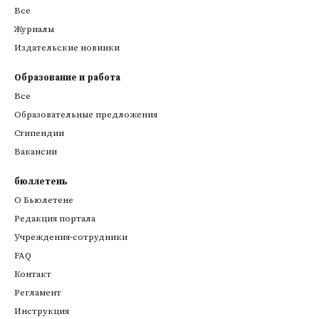
Все
Журналы
Издательские новинки
Образование и работа
Все
Образовательные предложения
Стипендии
Вакансии
бюллетень
О Бьюлетене
Редакция портала
Учреждения-сотрудники
FAQ
Контакт
Регламент
Инструкция