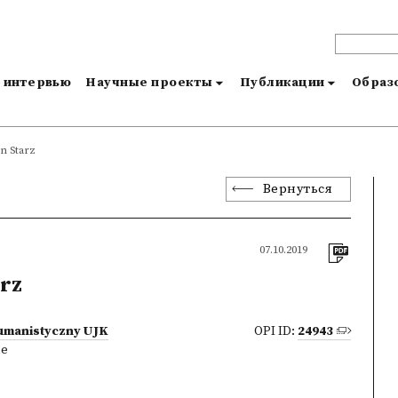
и интервью
Научные проекты
Публикации
Образо
n Starz
Вернуться
07.10.2019
rz
umanistyczny UJK
OPI ID:
24943
ne