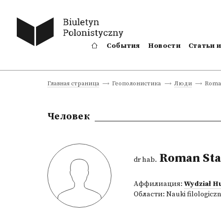
События
Новости
Статьи 
Roma
Главная страница
Геополонистика
Люди
Человек
Roman Sta
dr hab.
Аффилиация:
Wydział H
Области:
Nauki filologicz