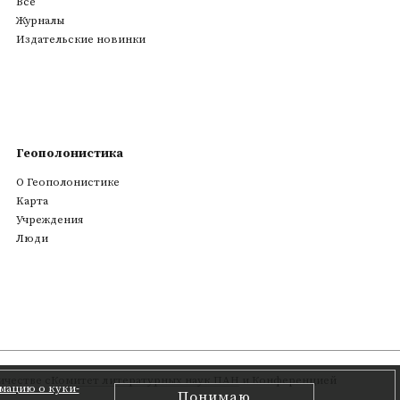
Все
Журналы
Издательские новинки
Геополонистика
О Геополонистике
Kарта
Учреждения
Люди
честве с
Комитет литературных наук ПАН
и Конференцией
мацию о куки-
Понимаю