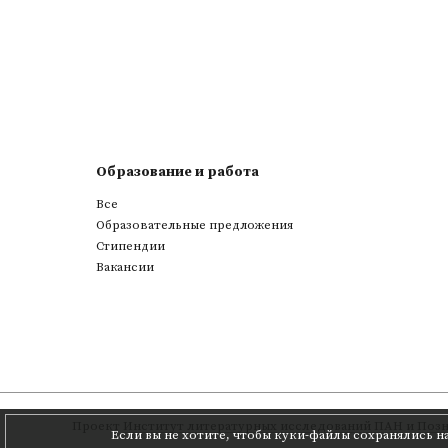
Образование и работа
Все
Образовательные предложения
Стипендии
Вакансии
Проект
Институт литературных исследований ПАН
и
Позн
Если вы не хотите, чтобы куки-файлы сохранялись н