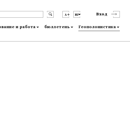
Вход
A
RU
вание и работа
бюллетень
Геополонистика