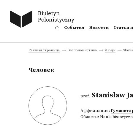
События
Новости
Статьи 
Stani
Главная страница
Геополонистика
Люди
Человек
Stanisław J
prof.
Аффилиация:
Гуманита
Области:
Nauki historycz