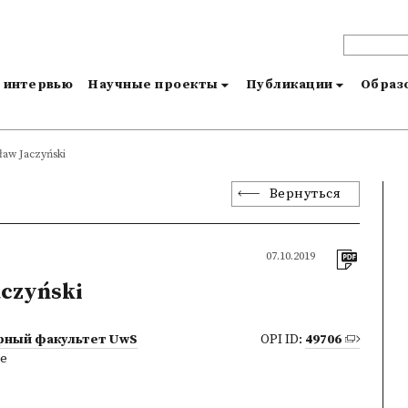
и интервью
Научные проекты
Публикации
Образо
sław Jaczyński
Вернуться
07.10.2019
aczyński
рный факультет UwS
OPI ID:
49706
ne