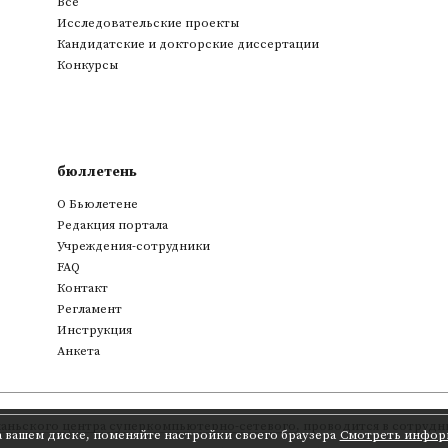
Все
Исследовательские проекты
Кандидатские и докторские диссертации
Конкурсы
бюллетень
О Бьюлетене
Редакция портала
Учреждения-сотрудники
FAQ
Контакт
Регламент
Инструкция
Анкета
аньского центра суперкомпьютерно-сетевого
,
проводится в сотрудни
а вашем диске, поменяйте настройки своего браузера
Смотреть инфор