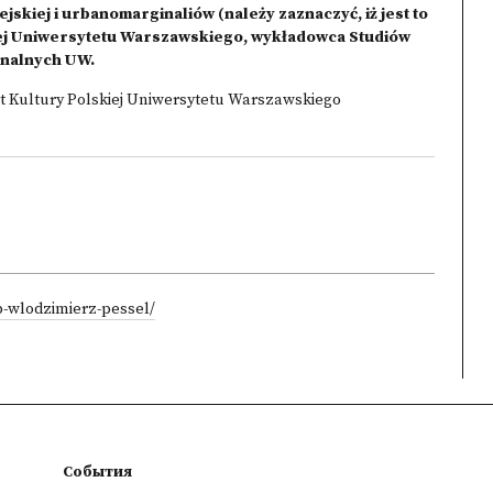
skiej i urbanomarginaliów (należy zaznaczyć, iż jest to
kiej Uniwersytetu Warszawskiego, wykładowca Studiów
onalnych UW.
tut Kultury Polskiej Uniwersytetu Warszawskiego
ab-wlodzimierz-pessel/
События