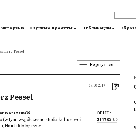
и интервью
Научные проекты
Публикации
Образо
imierz Pessel
Вернуться
07.10.2019
rz Pessel
et Warszawski
OPI ID:
 (w tym: współczesne studia kulturowe i
211782
e)
,
Nauki filologiczne