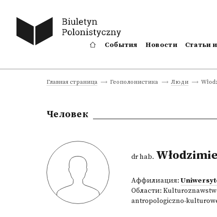
События
Новости
Статьи 
Włodz
Главная страница
Геополонистика
Люди
Человек
Włodzimie
dr hab.
Аффилиация:
Uniwersyt
Области:
Kulturoznawstwo
antropologiczno-kulturow