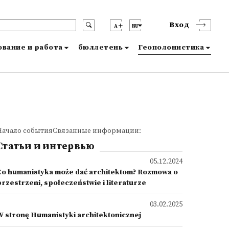
Вход
A
RU
вание и работа
бюллетень
Геополонистика
Начало событияСвязанные информации:
Статьи и интервью
05.12.2024
Co humanistyka może dać architektom? Rozmowa o
przestrzeni, społeczeństwie i literaturze
03.02.2025
W stronę Humanistyki architektonicznej