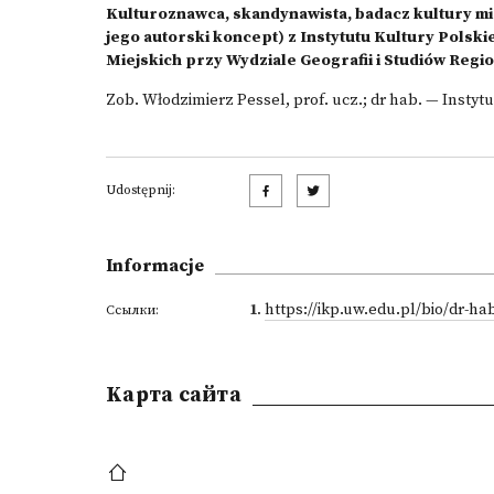
Kulturoznawca, skandynawista, badacz kultury miej
jego autorski koncept) z Instytutu Kultury Pols
Miejskich przy Wydziale Geografii i Studiów Regi
Zob.
Włodzimierz Pessel, prof. ucz.; dr hab. — Insty
Udostępnij:
Informacje
1
.
https://ikp.uw.edu.pl/bio/dr-h
Ссылки:
Kарта сайта