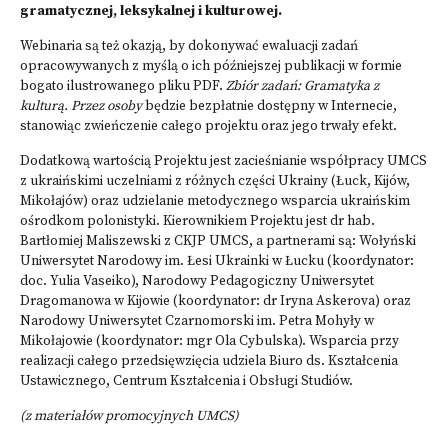
gramatycznej, leksykalnej i kulturowej.
Webinaria są też okazją, by dokonywać ewaluacji zadań
opracowywanych z myślą o ich późniejszej publikacji w formie
bogato ilustrowanego pliku PDF.
Zbiór zadań: Gramatyka z
kulturą. Przez osoby
będzie bezpłatnie dostępny w Internecie,
stanowiąc zwieńczenie całego projektu oraz jego trwały efekt.
Dodatkową wartością Projektu jest zacieśnianie współpracy UMCS
z ukraińskimi uczelniami z różnych części Ukrainy (Łuck, Kijów,
Mikołajów) oraz udzielanie metodycznego wsparcia ukraińskim
ośrodkom polonistyki. Kierownikiem Projektu jest dr hab.
Bartłomiej Maliszewski z CKJP UMCS, a partnerami są: Wołyński
Uniwersytet Narodowy im. Łesi Ukrainki w Łucku (koordynator:
doc. Yulia Vaseiko), Narodowy Pedagogiczny Uniwersytet
Dragomanowa w Kijowie (koordynator: dr Iryna Askerova) oraz
Narodowy Uniwersytet Czarnomorski im. Petra Mohyły w
Mikołajowie (koordynator: mgr Ola Cybulska). Wsparcia przy
realizacji całego przedsięwzięcia udziela Biuro ds. Kształcenia
Ustawicznego, Centrum Kształcenia i Obsługi Studiów.
(z materiałów promocyjnych UMCS)