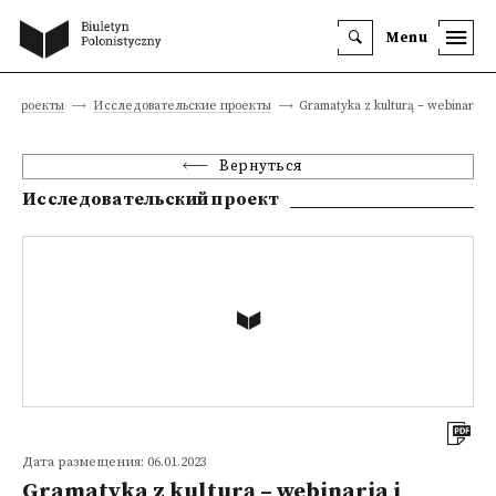
Menu
е проекты
Исследовательские проекты
Gramatyka z kulturą – webinaria i
Вернуться
Исследовательский проект
Дата размещения: 06.01.2023
Gramatyka z kulturą – webinaria i