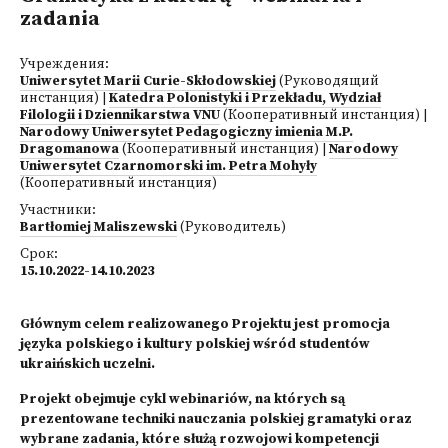
zadania
Учреждения:
Uniwersytet Marii Curie-Skłodowskiej
(Руководящий
инстанция)
|
Katedra Polonistyki i Przekładu, Wydział
Filologii i Dziennikarstwa VNU
(Кооперативный инстанция)
|
Narodowy Uniwersytet Pedagogiczny imienia M.P.
Dragomanowa
(Кооперативный инстанция)
|
Narodowy
Uniwersytet Czarnomorski im. Petra Mohyły
(Кооперативный инстанция)
Участники:
Bartłomiej Maliszewski
(Руководитель)
Срок:
15.10.2022-14.10.2023
Głównym celem realizowanego Projektu jest promocja
języka polskiego i kultury polskiej wśród studentów
ukraińskich uczelni.
Projekt obejmuje cykl webinariów, na których są
prezentowane techniki nauczania polskiej gramatyki oraz
wybrane zadania, które służą rozwojowi kompetencji