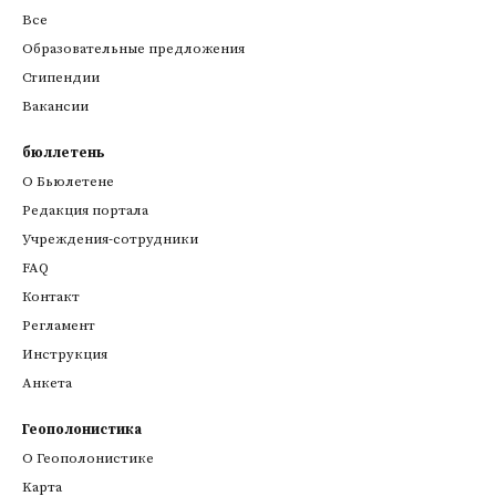
Все
Образовательные предложения
Стипендии
Вакансии
бюллетень
О Бьюлетене
Редакция портала
Учреждения-сотрудники
FAQ
Контакт
Регламент
Инструкция
Анкета
Геополонистика
О Геополонистике
Kарта