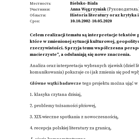
Bielsko-Biala
Местность:
Anna Węgrzyniak
(Руководитель
Участники:
Historia literatury oraz krytyka 
Области:
10.10.2002-10.05.2020
Срок:
Celem realizacji tematu są interpretacje tekstów
które w zmienionej sytuacji kulturowej, geopolityc
rzeczywistości. Sprzyja temu współczesna perspe
macierzyste”, a odsłaniają się nowe znaczenia.
Analiza oraz interpretacja wybranych zjawisk (dzieł l
komunikowania) pokazuje co i jak zmienia się pod wp
Główne wątki badawcze
tego projektu można ująć w
1. klasyka czytana dzisiaj,
2. problemy tożsamości płciowej,
3. XIX-wieczne spotkania z nowoczesnością,
4. recepcja polskiej literatury za granicą,