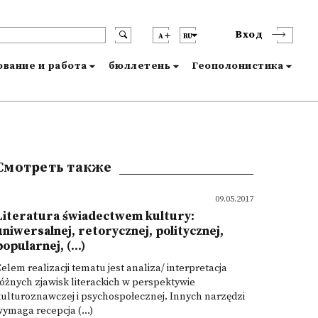
Вход
A
RU
вание и работа
бюллетень
Геополонистика
Смотреть также
09.05.2017
Literatura świadectwem kultury:
uniwersalnej, retorycznej, politycznej,
popularnej, (...)
elem realizacji tematu jest analiza/ interpretacja
óżnych zjawisk literackich w perspektywie
ulturoznawczej i psychospołecznej. Innych narzędzi
ymaga recepcja (...)