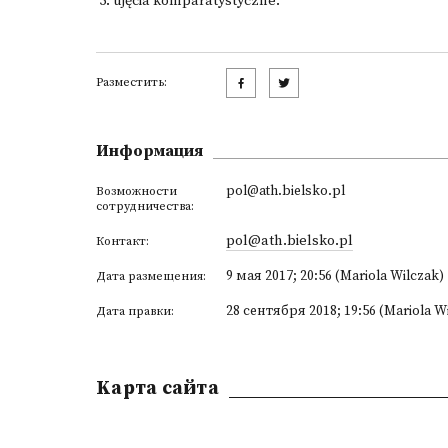
5. ujęcia komparatystyczne.
Разместить:
Информация
pol@ath.bielsko.pl
Возможности
сотрудничества:
pol@ath.bielsko.pl
Контакт:
9 мая 2017; 20:56 (Mariola Wilczak)
Дата размещения:
28 сентября 2018; 19:56 (Mariola W
Дата правки:
Kарта сайта