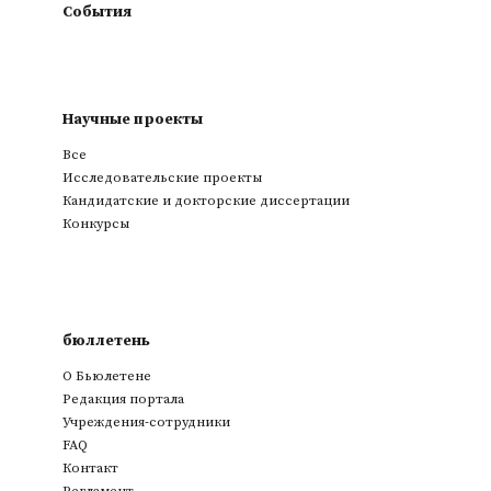
События
Научные проекты
Все
Исследовательские проекты
Кандидатские и докторские диссертации
Конкурсы
бюллетень
О Бьюлетене
Редакция портала
Учреждения-сотрудники
FAQ
Контакт