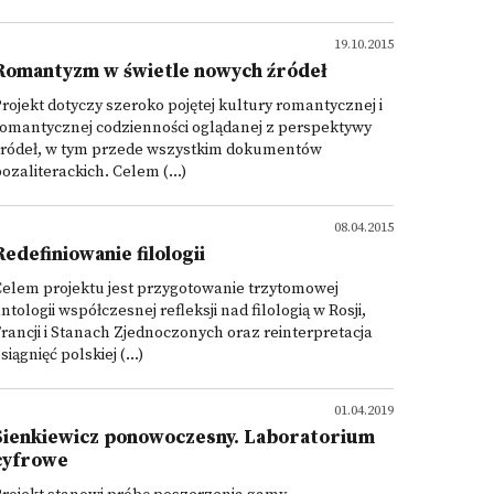
19.10.2015
Romantyzm w świetle nowych źródeł
rojekt dotyczy szeroko pojętej kultury romantycznej i
romantycznej codzienności oglądanej z perspektywy
źródeł, w tym przede wszystkim dokumentów
ozaliterackich. Celem (...)
08.04.2015
Redefiniowanie filologii
elem projektu jest przygotowanie trzytomowej
ntologii współczesnej refleksji nad filologią w Rosji,
rancji i Stanach Zjednoczonych oraz reinterpretacja
siągnięć polskiej (...)
01.04.2019
Sienkiewicz ponowoczesny. Laboratorium
cyfrowe