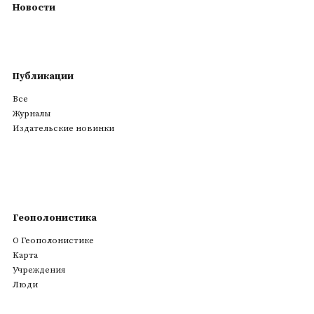
Новости
Публикации
Все
Журналы
Издательские новинки
Геополонистика
О Геополонистике
Kарта
Учреждения
Люди