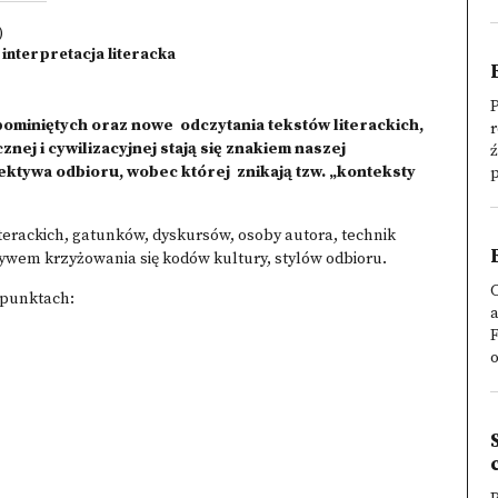
)
i interpretacja literacka
P
 pominiętych oraz nowe odczytania tekstów literackich,
znej i cywilizacyjnej stają się znakiem naszej
ktywa odbioru, wobec której znikają tzw. „konteksty
p
iterackich, gatunków, dyskursów, osoby autora, technik
ływem krzyżowania się kodów kultury, stylów odbioru.
C
 punktach:
a
F
o