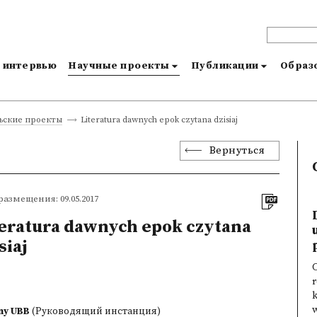
и интервью
Научные проекты
Публикации
Образо
Literatura dawnych epok czytana dzisiaj
ьские проекты
Вернуться
размещения: 09.05.2017
teratura dawnych epok czytana
siaj
C
r
k
w
ny UBB
(Руководящий инстанция)