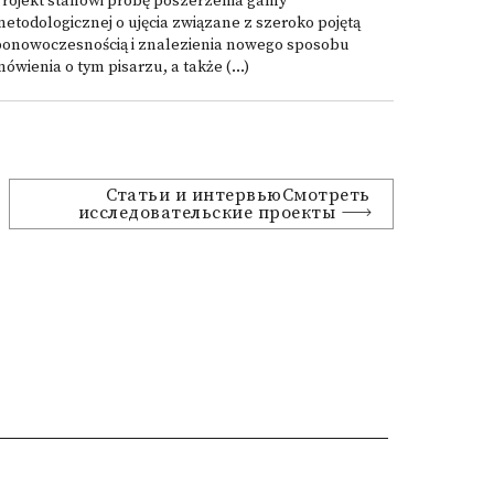
Projekt stanowi próbę poszerzenia gamy
etodologicznej o ujęcia związane z szeroko pojętą
ponowoczesnością i znalezienia nowego sposobu
ówienia o tym pisarzu, a także (...)
Статьи и интервьюСмотреть
исследовательские проекты