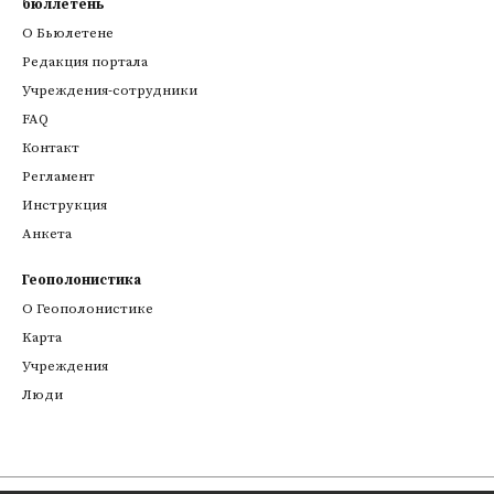
бюллетень
О Бьюлетене
Редакция портала
Учреждения-сотрудники
FAQ
Контакт
Регламент
Инструкция
Анкета
Геополонистика
О Геополонистике
Kарта
Учреждения
Люди