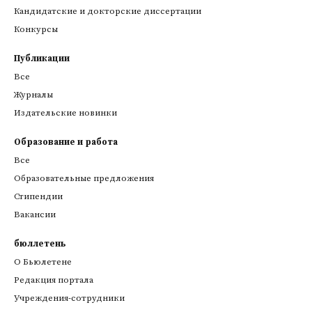
Кандидатские и докторские диссертации
Конкурсы
Публикации
Все
Журналы
Издательские новинки
Образование и работа
Все
Образовательные предложения
Стипендии
Вакансии
бюллетень
О Бьюлетене
Редакция портала
Учреждения-сотрудники