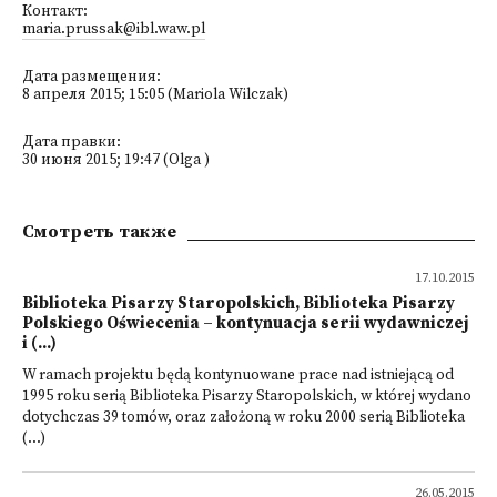
Контакт:
maria.prussak@ibl.waw.pl
Дата размещения:
8 апреля 2015; 15:05 (Mariola Wilczak)
Дата правки:
30 июня 2015; 19:47 (Olga )
Смотреть также
17.10.2015
Biblioteka Pisarzy Staropolskich, Biblioteka Pisarzy
Polskiego Oświecenia – kontynuacja serii wydawniczej
i (...)
W ramach projektu będą kontynuowane prace nad istniejącą od
1995 roku serią Biblioteka Pisarzy Staropolskich, w której wydano
dotychczas 39 tomów, oraz założoną w roku 2000 serią Biblioteka
(...)
26.05.2015