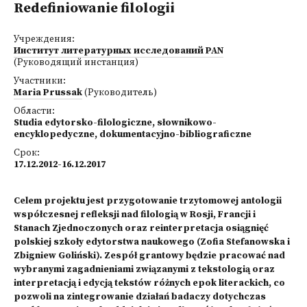
Redefiniowanie filologii
Учреждения:
Институт литературных исследований PAN
(Руководящий инстанция)
Участники:
Maria Prussak
(Руководитель)
Области:
Studia edytorsko-filologiczne, słownikowo-
encyklopedyczne, dokumentacyjno-bibliograficzne
Срок:
17.12.2012-16.12.2017
Celem projektu jest przygotowanie trzytomowej antologii
współczesnej refleksji nad filologią w Rosji, Francji i
Stanach Zjednoczonych oraz reinterpretacja osiągnięć
polskiej szkoły edytorstwa naukowego (Zofia Stefanowska i
Zbigniew Goliński). Zespół grantowy będzie pracować nad
wybranymi zagadnieniami związanymi z tekstologią oraz
interpretacją i edycją tekstów różnych epok literackich, co
pozwoli na zintegrowanie działań badaczy dotychczas