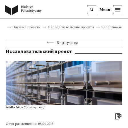
Menu
ица
Научные проекты
Исследовательские проекты
Redefiniowanie fil
Вернуться
Исследовательский проект
źródło: https://pixabay.com/
Дата размещения: 08.04.2015