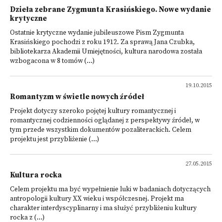
Dzieła zebrane Zygmunta Krasińskiego. Nowe wydanie
krytyczne
Ostatnie krytyczne wydanie jubileuszowe Pism Zygmunta
Krasińskiego pochodzi z roku 1912. Za sprawą Jana Czubka,
bibliotekarza Akademii Umiejętności, kultura narodowa została
wzbogacona w 8 tomów (...)
19.10.2015
Romantyzm w świetle nowych źródeł
Projekt dotyczy szeroko pojętej kultury romantycznej i
romantycznej codzienności oglądanej z perspektywy źródeł, w
tym przede wszystkim dokumentów pozaliterackich. Celem
projektu jest przybliżenie (...)
27.05.2015
Kultura rocka
Celem projektu ma być wypełnienie luki w badaniach dotyczących
antropologii kultury XX wieku i współczesnej. Projekt ma
charakter interdyscyplinarny i ma służyć przybliżeniu kultury
rocka z (...)