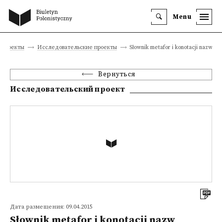
Menu
 проекты
Исследовательские проекты
Słownik metafor i konotacji nazw wł
Вернуться
Исследовательский проект
Дата размещения: 09.04.2015
Słownik metafor i konotacji nazw