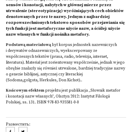
sensów i konotacji, nabytych w głównej mierze przez
utrwalenie (stereotypizację) wyróżniających cech obiektów
denotowanych przez te nazwy. Jednym z najbardziej
rozpowszechnionych tekstowo sposobów przejawiania się
tych funkcji jest metaforyczne użycie nazw, a ściślej: użycie
nazw własnych w funkcji nośnika metafory.
Podstawą materiałową
był korpus jednostek nazewniczych
i derywatów odnazewniczych, wyekscerpowany ze
współczesnych tekstów (prasa, radio, telewizja, internet,
literatura). Materiał jest zorientowany współcześnie, jednak w jego
obrębie znalazły się również utrwalone, bardziej tradycyjne nazwy
o genezie biblijnej, antycznej czy literackiej
(Sodoma,golgota, Herkules, Don Kichot)..
Końcowym efektem
projektu jest publikacja „Słownik metafor
i konotacji nazw własnych”, Olsztyn 2012: Instytut Filologii
Polskiej, ss. 131. ISBN 978-83-935581-0-0
Разместить: