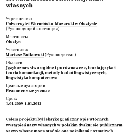
własnych
Учреждения:
Uniwersytet Warmińsko-Mazurski w Olsztynie
(Руководящий инстанция)
Местность:
Olsztyn
Участники:
Mariusz Rutkowski
(Руководитель)
Области:
Językoznawstwo ogólne i porównawcze, teoria języka i
teoria komunikacji, metody badań lingwistycznych,
lingwistyka komputerowa
Целевые аудитории:
Независимые ученые
Срок:
1.01.2009-1.01.2012
Celem projektu
był leksykograficzny opis wtórnych
wystąpień nazw własnych w polskim dyskursie publicznym.
Nazwy własne mogą stać się one nośnikami rozmaitych