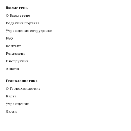
бюллетень
О Бьюлетене
Редакция портала
Учреждения-сотрудники
FAQ
Контакт
Регламент
Инструкция
Анкета
Геополонистика
О Геополонистике
Kарта
Учреждения
Люди