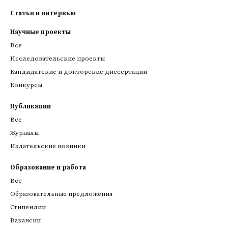
Статьи и интервью
Научные проекты
Все
Исследовательские проекты
Кандидатские и докторские диссертации
Конкурсы
Публикации
Все
Журналы
Издательские новинки
Образование и работа
Все
Образовательные предложения
Стипендии
Вакансии