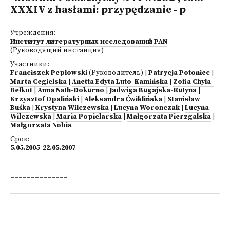
XXXIV z hasłami: przypędzanie - p
Учреждения:
Институт литературных исследований PAN
(Руководящий инстанция)
Участники:
Franciszek Pepłowski
(Руководитель)
|
Patrycja Potoniec
|
Marta Cegielska
|
Anetta Edyta Luto-Kamińska
|
Zofia Chyła-
Bełkot
|
Anna Nath-Dokurno
|
Jadwiga Bugajska-Rutyna
|
Krzysztof Opaliński
|
Aleksandra Ćwiklińska
|
Stanisław
Buśka
|
Krystyna Wilczewska
|
Lucyna Woronczak
|
Lucyna
Wilczewska
|
Maria Popielarska
|
Małgorzata Pierzgalska
|
Małgorzata Nobis
Срок:
5.05.2005-22.05.2007
______________