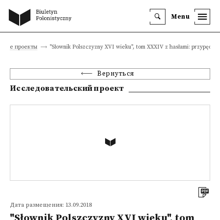
Menu
ские проекты
"Słownik Polszczyzny XVI wieku", tom XXXIV z hasłami: przypędzan
Вернуться
Исследовательский проект
Дата размещения: 13.09.2018
"Słownik Polszczyzny XVI wieku", tom