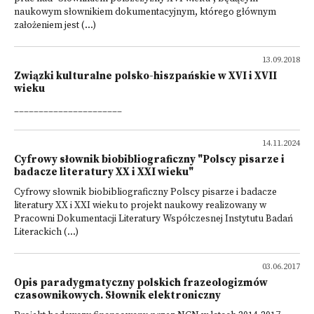
naukowym słownikiem dokumentacyjnym, którego głównym
założeniem jest (...)
13.09.2018
Związki kulturalne polsko-hiszpańskie w XVI i XVII
wieku
______________________
14.11.2024
Cyfrowy słownik biobibliograficzny "Polscy pisarze i
badacze literatury XX i XXI wieku"
Cyfrowy słownik biobibliograficzny Polscy pisarze i badacze
literatury XX i XXI wieku to projekt naukowy realizowany w
Pracowni Dokumentacji Literatury Współczesnej Instytutu Badań
Literackich (...)
03.06.2017
Opis paradygmatyczny polskich frazeologizmów
czasownikowych. Słownik elektroniczny