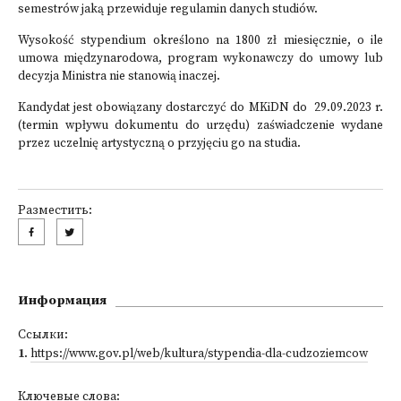
semestrów jaką przewiduje regulamin danych studiów.
Wysokość stypendium określono na 1800 zł miesięcznie, o ile
umowa międzynarodowa, program wykonawczy do umowy lub
decyzja Ministra nie stanowią inaczej.
Kandydat jest obowiązany dostarczyć do MKiDN do 29.09.2023 r.
(termin wpływu dokumentu do urzędu) zaświadczenie wydane
przez uczelnię artystyczną o przyjęciu go na studia.
Разместить:
Информация
Ссылки:
1
.
https://www.gov.pl/web/kultura/stypendia-dla-cudzoziemcow
Ключевые слова: