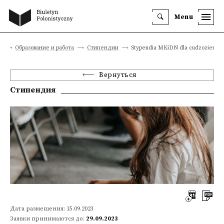
Menu
а
Образование и работа
Стипендии
Stypendia MKiDN dla cudzoziemc
Вернуться
Стипендия
Дата размещения: 15.09.2023
Заявки принимаются до:
29.09.2023