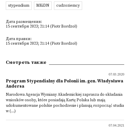
stypendium
MKiDN
cudzoziemcy
Дата размещения:
15 сентября 2023; 21:14 (Piotr Bordzoł)
Дата правки:
15 сентября 2023; 21:14 (Piotr Bordzoł)
Смотреть также
07.03.2020
Program Stypendialny dla Polonii im. gen. Władysława
Andersa
Narodowa Agencja Wymiany Akademickiej zaprasza do składania
wniosków osoby, które posiadają Kartę Polaka lub mają
udokumentowane polskie pochodzenie i planują rozpocząć studia
w (...)
07.04.2021