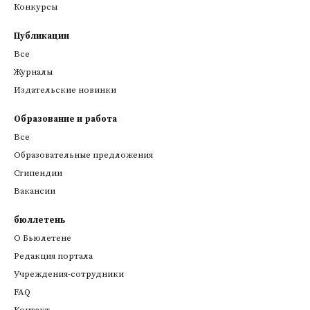
Конкурсы
Публикации
Все
Журналы
Издательские новинки
Образование и работа
Все
Образовательные предложения
Стипендии
Вакансии
бюллетень
О Бьюлетене
Редакция портала
Учреждения-сотрудники
FAQ