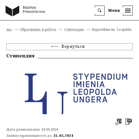
Menu
траница
Образование и работа
Стипендии
Stypendium im. Leopolda Un
Вернуться
Стипендия
Дата размещения: 24.04.2024
Заявки принимаются до:
31.05.2024