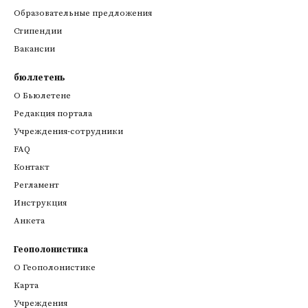
Образовательные предложения
Стипендии
Вакансии
бюллетень
О Бьюлетене
Редакция портала
Учреждения-сотрудники
FAQ
Контакт
Регламент
Инструкция
Анкета
Геополонистика
О Геополонистике
Kарта
Учреждения