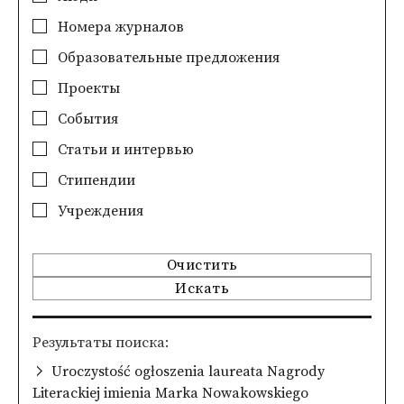
Номера журналов
Образовательные предложения
Проекты
События
Статьи и интервью
Стипендии
Учреждения
Очистить
Искать
Pезультаты поиска
Uroczystość ogłoszenia laureata Nagrody
Literackiej imienia Marka Nowakowskiego