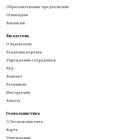
Образовательные предложения
Стипендии
Вакансии
бюллетень
О Бьюлетене
Редакция портала
Учреждения-сотрудники
FAQ
Контакт
Регламент
Инструкция
Анкета
Геополонистика
О Геополонистике
Kарта
Учреждения