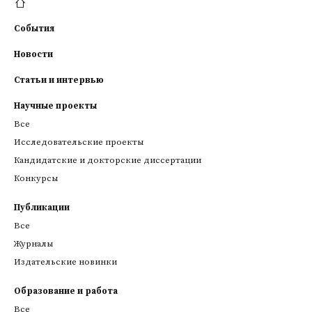
События
Новости
Статьи и интервью
Научные проекты
Все
Исследовательские проекты
Кандидатские и докторские диссертации
Конкурсы
Публикации
Все
Журналы
Издательские новинки
Образование и работа
Все