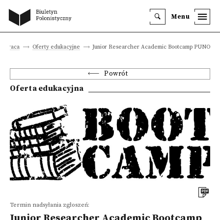
Menu
 i praca
Oferty edukacyjne
Junior Researcher Academic Bootcamp PUNO
Powrót
Oferta edukacyjna
Termin nadsyłania zgłoszeń:
Junior Researcher Academic Bootcamp