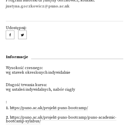
Program autorski dr Justyny Gorzkowicz, kontakt:
justyna.gorzkowicz@puno.ac.uk
Udostępnij:
Informacje
Wysokość czesnego:
wg stawek okreslonych indywidalnie
Długość trwania kursu:
wg ustaleń indywidalnych, nabór ciągły
:
1
.
https://puno.ac.uk/projekt-puno-bootcamp/
2
.
https://puno.ac.uk/projekt-puno-bootcamp/puno-academic-
bootcamp-sylabus/