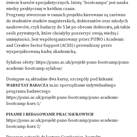
świecie kursów specjalistycznych. Istotą “bootcampu” jest nauka
wiedzy praktycznej w krótkim czasie.
Programy stworzone w ramach projektu kierowane są zarówno
do studentów studiów magisterskich, doktorantów oraz młodych
naukowców, czyli badaczy do 5 lat po obronie doktoratu, jak także
osób prywatnych, które chciałyby poszerzyć swoją wiedzę i
umiejętności. Jest współorganizowany przez PUNO i Academic
and Creative Sector Support (ACSS) i prowadzony przez
wyspecjalizowaną kadrę akademicką.
Sylabus oferty: https://puno.ac.uk/projekt-puno-bootcamp/puno-
academic-bootcamp-sylabus/
Dostępne są aktualnie dwa kursy, szczegóły pod linkami:
WARSZTAT BADACZA
m.in: sporządzanie indywidualnego
programu badawczego
https://puno.ac.uk/projekt-puno-bootcamp/puno-academic-
bootcamp-kurs-1/
PISANIE I REDAGOWANIE PRAC NAUKOWYCH
https://puno.ac.uk/projekt-puno-bootcamp/puno-academic-
bootcamp-kurs-2/