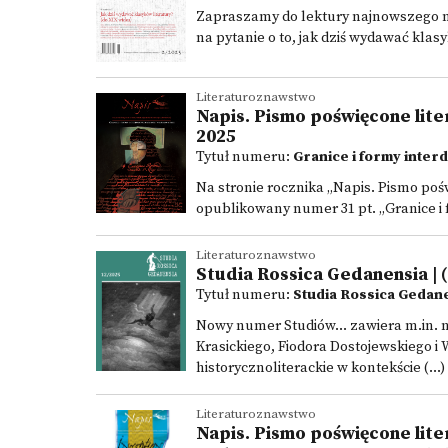
Zapraszamy do lektury najnowszego nu
na pytanie o to, jak dziś wydawać klasy
Literaturoznawstwo
Napis. Pismo poświęcone liter
2025
Tytuł numeru:
Granice i formy inter
Na stronie rocznika „Napis. Pismo pośw
opublikowany numer 31 pt. „Granice i f
Literaturoznawstwo
Studia Rossica Gedanensia | (
Tytuł numeru:
Studia Rossica Gedane
Nowy numer Studiów... zawiera m.in. n
Krasickiego, Fiodora Dostojewskiego 
historycznoliterackie w kontekście (...)
Literaturoznawstwo
Napis. Pismo poświęcone liter