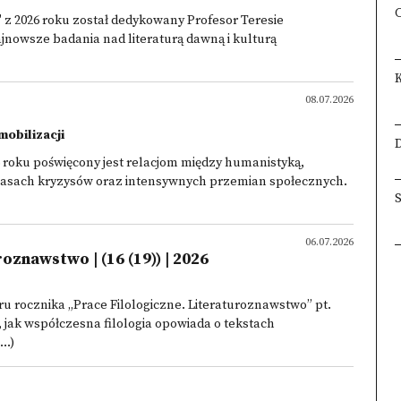
 z 2026 roku został dedykowany Profesor Teresie
jnowsze badania nad literaturą dawną i kulturą
08.07.2026
obilizacji
D
 roku poświęcony jest relacjom między humanistyką,
asach kryzysów oraz intensywnych przemian społecznych.
06.07.2026
oznawstwo | (16 (19)) | 2026
rocznika „Prace Filologiczne. Literaturoznawstwo” pt.
ak współczesna filologia opowiada o tekstach
..)