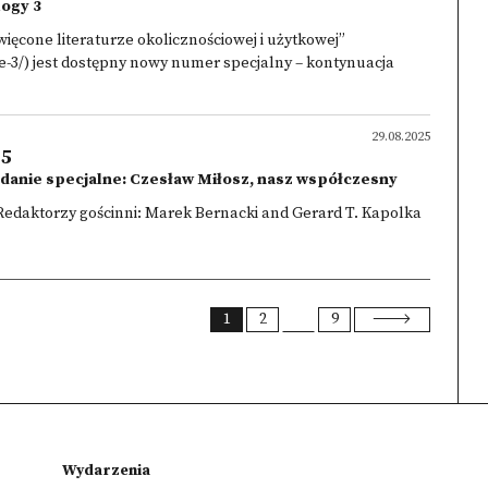
logy 3
ięcone literaturze okolicznościowej i użytkowej”
ue-3/) jest dostępny nowy numer specjalny – kontynuacja
29.08.2025
25
ydanie specjalne: Czesław Miłosz, nasz współczesny
Redaktorzy gościnni: Marek Bernacki and Gerard T. Kapolka
1
2
9
Wydarzenia