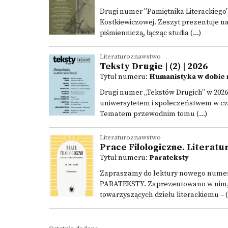
Drugi numer "Pamiętnika Literackiego"
Kostkiewiczowej. Zeszyt prezentuje na
piśmienniczą, łącząc studia (...)
Literaturoznawstwo
Teksty Drugie | (2) | 2026
Tytuł numeru:
Humanistyka w dobie m
Drugi numer „Tekstów Drugich” w 2026
uniwersytetem i społeczeństwem w cz
Tematem przewodnim tomu (...)
Literaturoznawstwo
Prace Filologiczne. Literatur
Tytuł numeru:
Parateksty
Zapraszamy do lektury nowego numeru 
PARATEKSTY. Zaprezentowano w nim, j
towarzyszących dziełu literackiemu – (.