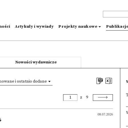
ności
Artykuły i wywiady
Projekty naukowe
Publikacj
Nowości wydawnicze
owane i ostatnio dodane
T
z
9
08.07.2026
6