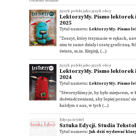
Ostatnio dodane
Język polski jako język obcy
LektorzyMy. Pismo lektorek i 
2025
Tytuł numeru:
LektorzyMy. Pismo le
"Zeszyt, który trzymacie w rękach, na
nim te same działy i szatę graficzną.
świata, m.in. Kirgizji, (...)
Język polski jako język obcy
LektorzyMy. Pismo lektorek i 
2024
Tytuł numeru:
LektorzyMy. Pismo le
"Stworzyliśmy je, by było miejscem, w 
doświadczeniami, aby lepiej poznać si
każdym z nas, w tych (...)
Edycja źródeł
Sztuka Edycji. Studia Tekstol
Tytuł numeru:
Jak dziś wydawać klas