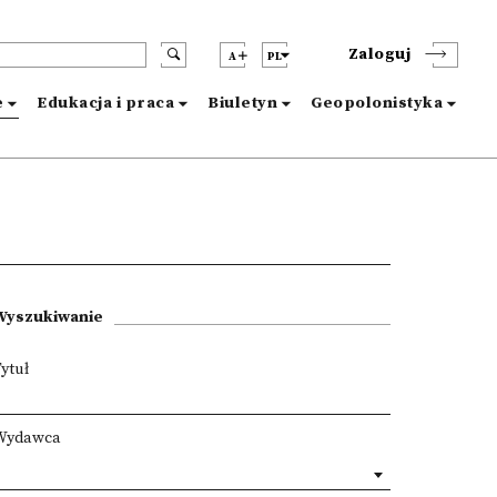
Zaloguj
A
PL
e
Edukacja i praca
Biuletyn
Geopolonistyka
Wyszukiwanie
ytuł
Wydawca