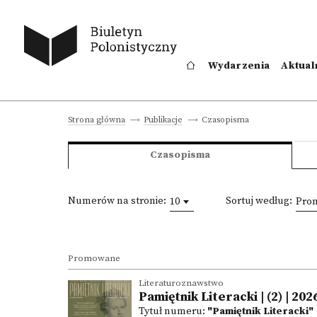
Wydarzenia
Aktual
Czasopisma
Strona główna
Publikacje
Czasopisma
Numerów na stronie:
Sortuj według:
10
Prom
Promowane
Literaturoznawstwo
Pamiętnik Literacki | (2) | 202
Tytuł numeru:
"Pamiętnik Literacki"