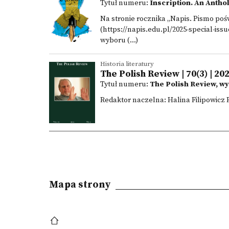
Tytuł numeru:
Inscription. An Antho
Na stronie rocznika „Napis. Pismo pośw
(https://napis.edu.pl/2025-special-iss
wyboru (...)
Historia literatury
The Polish Review | 70(3) | 20
Tytuł numeru:
The Polish Review, w
Redaktor naczelna: Halina Filipowicz 
Mapa strony