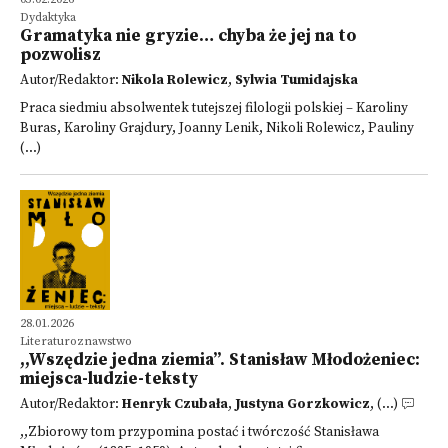
Dydaktyka
Gramatyka nie gryzie… chyba że jej na to
pozwolisz
Autor/Redaktor:
Nikola Rolewicz
,
Sylwia Tumidajska
Praca siedmiu absolwentek tutejszej filologii polskiej – Karoliny
Buras, Karoliny Grajdury, Joanny Lenik, Nikoli Rolewicz, Pauliny
(...)
28.01.2026
Literaturoznawstwo
,,Wszędzie jedna ziemia”. Stanisław Młodożeniec:
miejsca-ludzie-teksty
Autor/Redaktor:
Henryk Czubała
,
Justyna Gorzkowicz
, (...)
,,Zbiorowy tom przypomina postać i twórczość Stanisława