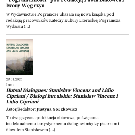
"Pograniczności" pod redakcją Pawła Bukowca i
Iwony Węgrzyn
W Wydawnictwie Pogranicze ukazała się nowa książka pod
redakcją pracowników Katedry Kultury Literackiej Pogranicza
Wydziału (...)
28.01.2026
Inne
Hutsul Dialogues: Stanisław Vincenz and Lidio
Cipriani / Dialogi huculskie: Stanisław Vincenz i
Lidio Cipriani
Autor/Redaktor:
Justyna Gorzkowicz
To dwujęzyczna publikacja zbiorowa, poświęcona
intelektualnemu i artystycznemu dialogowi między pisarzem i
filozofem Stanisławem (...)