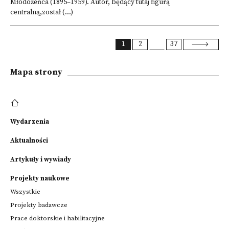
Młodożeńca (1895–1959). Autor, będący tutaj figurą
centralną,został (...)
1
2
37
Mapa strony
Wydarzenia
Aktualności
Artykuły i wywiady
Projekty naukowe
Wszystkie
Projekty badawcze
Prace doktorskie i habilitacyjne