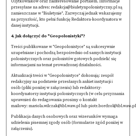
Użytkowników oraz zainteresowanie portalem. Informacje
przesyłane na adres:
redakcja@biuletynpolonistyczny.pl
są
zamieszczane w "Biuletynie". Zazwyczaj jednak wskazujemy
na przyszłość, kto pełni funkcję Redaktora-koordynatora w
danej instytucji.
4. Jak dołączyć do "Geopolonistyki"?
Treści publikowane w "Geopolonistyce" są sukcesywnie
uzupełniane i pochodzą bezpośrednio od samych instytucji
polonistycznych oraz polonistów gotowych podzielić się
informacjami na temat prowadzonej działalności.
Aktualizacji treści w "Geopolonistyce" dokonują: zespół
redakcyjny na podstawie przesłanych ankiet instytucji i
osób (pliki poniżej w załączeniu) lub redaktorzy-
koordynatorzy instytucji polonistycznych (w celu przyznania
uprawnień do redagowania prosimy o kontakt
mailowy:
mariola.wilczak@ibl.waw.pl
lub
piotr.bordzol@ibl.waw.pl
Publikacja danych osobowych oraz wizerunków wymaga
udzielenia pisemnej zgody osób (formularze zgód poniżej w
załączeniu).