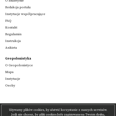
O Biuletynie
Redakcja portalu
Instytucje współpracujące
FAQ
Kontakt
Regulamin
Instrukcja
Ankieta
Geopolonistyka
O Geopolonistyce
Mapa
Instytucje
Osoby
Używamy plików cookies, by ułatwić korzystanie z naszych serwisów.
Projekt
Instytutu Badań Literackich PAN
i
Poznańskiego Centrum
Jeśli nie chcesz, by pliki cookies były zapisywanena Twoim dysku,