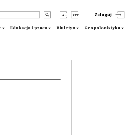
Zaloguj
A
PL
e
Edukacja i praca
Biuletyn
Geopolonistyka