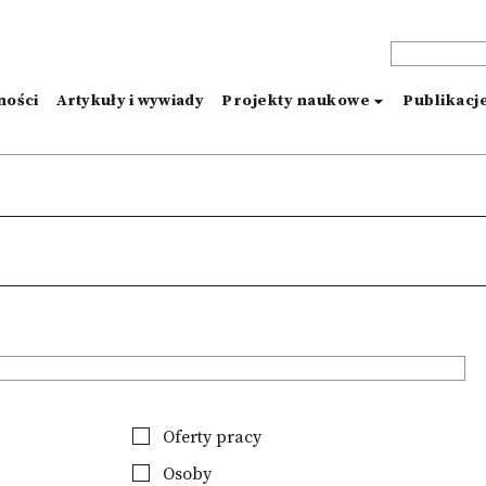
ności
Artykuły i wywiady
Projekty naukowe
Publikacj
Oferty pracy
Osoby