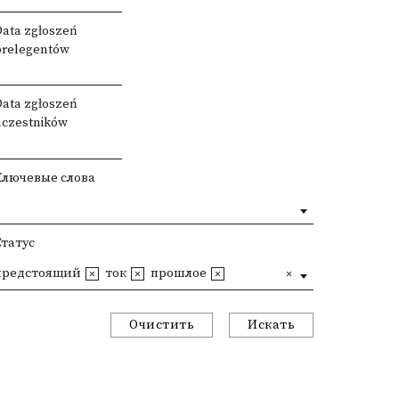
Data zgłoszeń
prelegentów
Data zgłoszeń
uczestników
Ключевые слова
Статус
предстоящий
ток
прошлое
Очистить
Искать