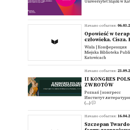
Uniwersytet Śląski w K
Начало события:
06.03.
Opowieść w terapi
człowieka. Cisza. 
Wisła | Конференция
Miejska Biblioteka Publi
Katowicach
Начало события:
23.09.
II KONGRES PO
ZWROTÓW
Poznań | конгресс
Институт литературных
(...)
Начало события:
16.04.
Szczepan Twardoch 