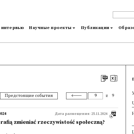
и интервью
Научные проекты
Публикации
Образо
Предстоящие события
z
9
×
U
2024
Дата размещения: 25.11.2024
rafią zmieniać rzeczywistość społeczną?