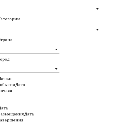
Категории
Страна
Город
Начало
событияДата
начала
Дата
размещенияДата
завершения