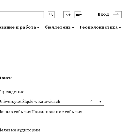
Вход
A
RU
вание и работа
бюллетень
Геополонистика
Поиск
Учреждение
niwersytet Śląski w Katowicach
Начало событияНаименование события
Целевые аудитории