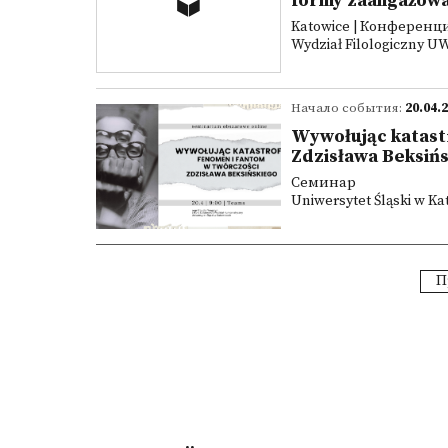
formy zaangażowa
Katowice | Конференц
Wydział Filologiczny UWr
Начало события:
20.04.
Wywołując katast
Zdzisława Beksiń
Семинар
Uniwersytet Śląski w K
П