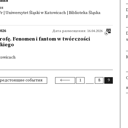
nia
ия
 | Uniwersytet Śląski w Katowicach | Biblioteka Śląska
2026
Дата размещения: 16.04.2026
rofę. Fenomen i fantom w twórczości
skiego
atowicach
редстоящие события
1
8
9
×
×
×
×