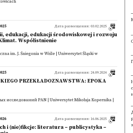
atowicach
2025
Дата размещения: 03.02.2025
i, edukacji, edukacji środowiskowej i rozwoju
Klimat. Współistnienie
czna im. J. Śniegonia w Wiśle | Uniwersytet Śląski w
2025
Дата размещения: 24.09.2024
LSKIEGO PRZEKŁADOZNAWSTWA: EPOKA
 исследований PAN | Uniwersytet Mikołaja Kopernika |
2026
Дата размещения: 16.06.2025
i (nie)fikcje: literatura – publicystyka –