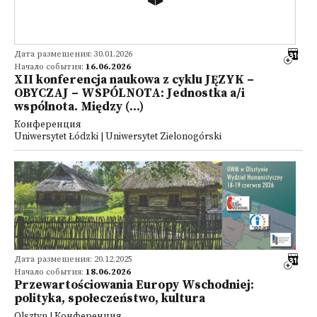
Дата размещения: 30.01.2026
Начало события:
16.06.2026
XII konferencja naukowa z cyklu JĘZYK –
OBYCZAJ – WSPÓLNOTA: Jednostka a/i
wspólnota. Między (...)
Конференция
Uniwersytet Łódzki | Uniwersytet Zielonogórski
Дата размещения: 20.12.2025
Начало события:
18.06.2026
Przewartościowania Europy Wschodniej:
polityka, społeczeństwo, kultura
Olsztyn | Конференция