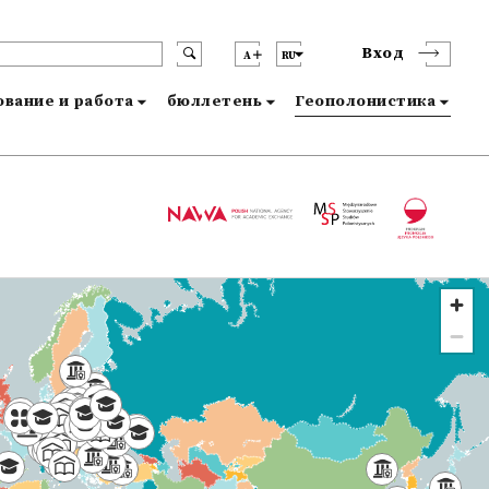
Вход
A
RU
вание и работа
бюллетень
Геополонистика