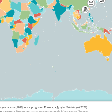
aniczna (2019) oraz programu Promocja Języka Polskiego (2022).
м названия Геополонистика является проф. Магдалена Попель