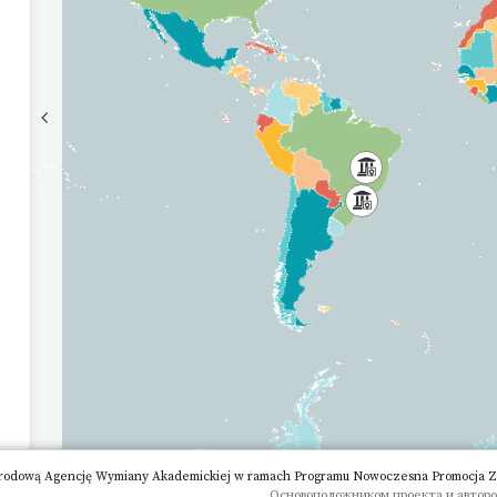
rodową Agencję Wymiany Akademickiej w ramach Programu Nowoczesna Promocja Zagr
Основоположником проекта и авторо