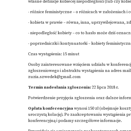
własne definicje kobiecej niepodległości (lub czy kobi
- różnice feministyczne – o różnicach w założeniach i 
- kobieta w prawie – równa, inna, uprzywilejowana, 
- niepodległość kobiety – co to hasło może dziś oznaczać
- poprzedniczki i kontynuatorki – kobiety feministyczn
Czas wystąpienia: 15 minut
Osoby zainteresowane wzięciem udziału w konferencj
zgłoszeniowego i abstraktu wystąpienia na adres mai
zuzia.szwedek@gmail.com
Termin nadesłania zgłoszenia:
22 lipca 2018 r.
Potwierdzenie przyjęcia zgłoszenia oraz dalsze inform
Opłata konferencyjna
wynosi 150 zł (obejmuje koszt
uroczystą kolację). Po zaakceptowaniu wystąpienia prz
konferencyjną i podamy szczegółowe informacje.