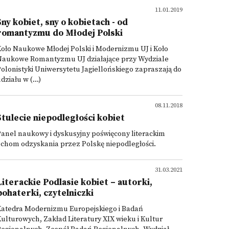
11.01.2019
Sny kobiet, sny o kobietach - od
romantyzmu do Młodej Polski
oło Naukowe Młodej Polski i Modernizmu UJ i Koło
Naukowe Romantyzmu UJ działające przy Wydziale
olonistyki Uniwersytetu Jagiellońskiego zapraszają do
działu w (...)
08.11.2018
Stulecie niepodległości kobiet
anel naukowy i dyskusyjny poświęcony literackim
chom odzyskania przez Polskę niepodległości.
31.03.2021
Literackie Podlasie kobiet – autorki,
bohaterki, czytelniczki
Katedra Modernizmu Europejskiego i Badań
ulturowych, Zakład Literatury XIX wieku i Kultur