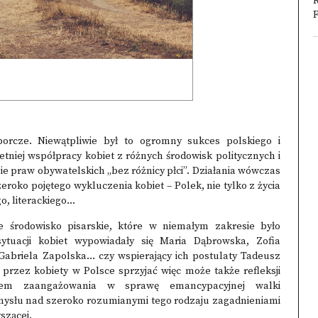
F
orcze. Niewątpliwie był to ogromny sukces polskiego i
tniej współpracy kobiet z różnych środowisk politycznych i
ie praw obywatelskich „bez różnicy płci”. Działania wówczas
eroko pojętego wykluczenia kobiet – Polek, nie tylko z życia
 literackiego...
 środowisko pisarskie, które w niemałym zakresie było
tuacji kobiet wypowiadały się Maria Dąbrowska, Zofia
abriela Zapolska… czy wspierający ich postulaty Tadeusz
przez kobiety w Polsce sprzyjać więc może także refleksji
oblem zaangażowania w sprawę emancypacyjnej walki
amysłu nad szeroko rozumianymi tego rodzaju zagadnieniami
yszącej.