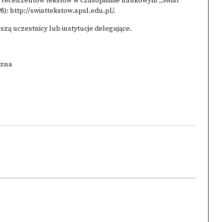
z recenzentów tekstów w czasopiśmie naukowym „Świat
98):
http://swiattekstow.apsl.edu.pl/.
ą uczestnicy lub instytucje delegujące.
czna