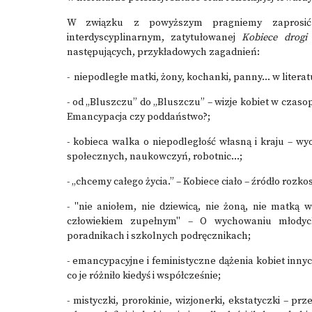
W związku z powyższym pragniemy zaprosić
interdyscyplinarnym, zatytułowanej
Kobiece drogi 
następujących, przykładowych zagadnień:
- niepodległe matki, żony, kochanki, panny… w literatu
- od „Bluszczu” do „Bluszczu” – wizje kobiet w czas
Emancypacja czy poddaństwo?;
- kobieca walka o niepodległość własną i kraju – w
społecznych, naukowczyń, robotnic…;
- „chcemy całego życia.” – Kobiece ciało – źródło rozkos
- "nie aniołem, nie dziewicą, nie żoną, nie matką 
człowiekiem zupełnym" – O wychowaniu młodych
poradnikach i szkolnych podręcznikach;
- emancypacyjne i feministyczne dążenia kobiet inny
co je różniło kiedyś i współcześnie;
- mistyczki, prorokinie, wizjonerki, ekstatyczki – p