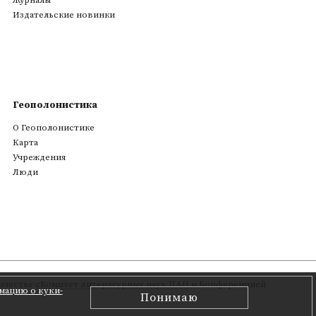
Журналы
Издательские новинки
Геополонистика
О Геополонистике
Kарта
Учреждения
Люди
честве с
Комитет литературных наук ПАН
и Конференцией
мацию о куки-
Понимаю