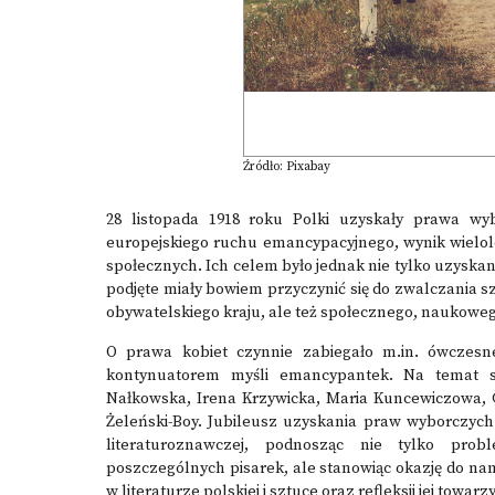
Źródło: Pixabay
28 listopada 1918 roku Polki uzyskały prawa wyb
europejskiego ruchu emancypacyjnego, wynik wielole
społecznych. Ich celem było jednak nie tylko uzyskan
podjęte miały bowiem przyczynić się do zwalczania sz
obywatelskiego kraju, ale też społecznego, naukowego,
O prawa kobiet czynnie zabiegało m.in. ówczesne
kontynuatorem myśli emancypantek. Na temat sy
Nałkowska, Irena Krzywicka, Maria Kuncewiczowa, G
Żeleński-Boy. Jubileusz uzyskania praw wyborczych 
literaturoznawczej, podnosząc nie tylko pr
poszczególnych pisarek, ale stanowiąc okazję do n
w literaturze polskiej i sztuce oraz refleksji jej towarz