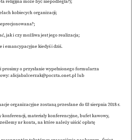
eta religijna może być niepodległa?);
celach kobiecych organizacji;
zdeprecjonowana?;
, jak i czy możliwa jest jego realizacja;
e i emancypacyjne kiedyś i dziś.
i prosimy o przysłanie wypełnionego formularza
lowy:
alicjabalcerzak@poczta.onet.pl
lub
acje organizacyjne zostaną przesłane do 03 sierpnia 2018 r.
y konferencji, materiały konferencyjne, bufet kawowy,
eślemy nr konta, na które należy uiścić opłatę