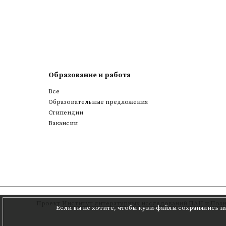
Образование и работа
Все
Образовательные предложения
Стипендии
Вакансии
Проект
Институт литературных исследований ПАН
и
Позн
Если вы не хотите, чтобы куки-файлы сохранялись н