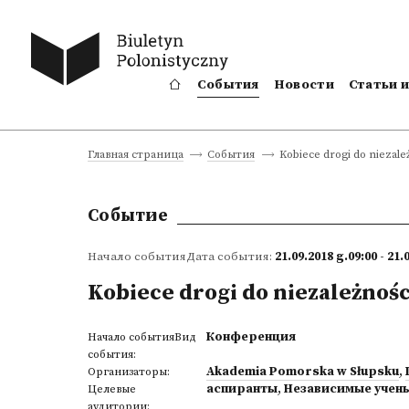
События
Новости
Статьи 
Kobiece drogi do niezale
Главная страница
События
Событие
Начало событияДата события:
21.09.2018 g.09:00 - 21.
Kobiece drogi do niezależnośc
Конференция
Начало событияВид
события:
Akademia Pomorska w Słupsku
,
Организаторы:
аспиранты
,
Независимые учен
Целевые
аудитории: