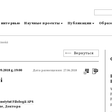
и интервью
Научные проекты
Публикации
Образо
żności
Вернуться
09.2018 g.19:00
Дата размещения: 27.06.2018
i
W
P
Instytut Filologii APS
p
ые
,
Доктора