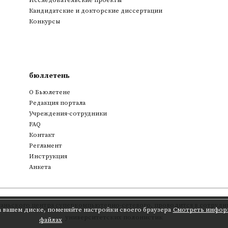
Исследовательские проекты
Кандидатские и докторские диссертации
Конкурсы
бюллетень
О Бьюлетене
Редакция портала
Учреждения-сотрудники
FAQ
Контакт
Регламент
Инструкция
Анкета
аньского центра суперкомпьютерно-сетевого
,
проводится в сотрудни
а вашем диске, поменяйте настройки своего браузера
Смотреть инфор
университетских полонистик
файлах