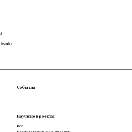
a)
ilczak)
События
Научные проекты
Все