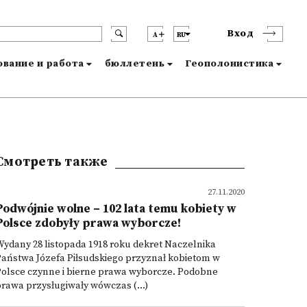
Вход
A
RU
вание и работа
бюллетень
Геополонистика
Смотреть также
27.11.2020
Podwójnie wolne – 102 lata temu kobiety w
Polsce zdobyły prawa wyborcze!
ydany 28 listopada 1918 roku dekret Naczelnika
aństwa Józefa Piłsudskiego przyznał kobietom w
Polsce czynne i bierne prawa wyborcze. Podobne
rawa przysługiwały wówczas (...)