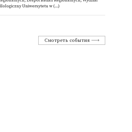
Regionalnych, Zespół Badań Regionalnych, Wydział
ilologiczny Uniwersytetu w (...)
Смотреть события