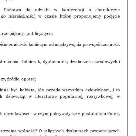
 Państwa do udziału w konferencji o charakterze
do niezależności
, w czasie której proponujemy podjęcie
rze pięknej i publicystyce;
opiśmiennictwie kobiecym od międzywojnia po współczesność.
yobrażenia żołnierek, dyplomatek, działaczek oświatowych i
zy, źródło opresji;
winna być kobieta, ale przede wszystkim człowiekiem, i to
 dziewcząt w literaturze popularnej, rozrywkowej, w
ch narodowości – w czym pokrywały się z postulatami Polek,
rzestrzenie wolności? O religijnych dyskursach proponujących