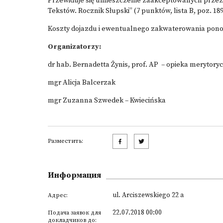
Przewiduje się umieszczenie zaakceptowanych prze
Tekstów. Rocznik Słupski” (7 punktów, lista B, poz. 18
Koszty dojazdu i ewentualnego zakwaterowania ponosz
Organizatorzy:
dr hab. Bernadetta Żynis, prof. AP – opieka merytory
mgr Alicja Balcerzak
mgr Zuzanna Szwedek – Kwiecińska
Разместить:
Информация
ul. Arciszewskiego 22 a
Адрес:
22.07.2018 00:00
Подача заявок для
докладчиков до: