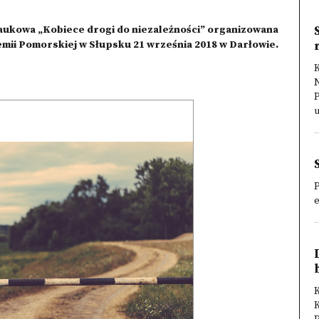
aukowa „Kobiece drogi do niezależności” organizowana
mii Pomorskiej w Słupsku 21 września 2018 w Darłowie.
K
P
u
P
e
K