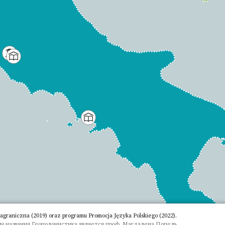
aniczna (2019) oraz programu Promocja Języka Polskiego (2022).
м названия Геополонистика является проф. Магдалена Попель