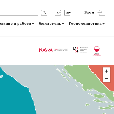
Вход
A
RU
вание и работа
бюллетень
Геополонистика