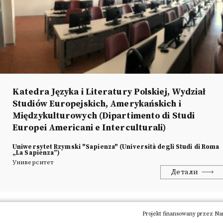
Katedra Języka i Literatury Polskiej, Wydział
Studiów Europejskich, Amerykańskich i
Międzykulturowych (Dipartimento di Studi
Europei Americani e Interculturali)
Uniwersytet Rzymski "Sapienza" (Università degli Studi di Roma
„La Sapienza”)
Университет
Детали
Адрес
Circonvallazione Tiburtina, 4
Projekt finansowany przez Na
00185 Roma