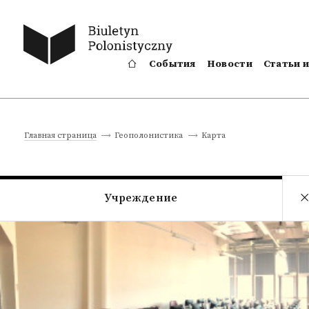
События
Новости
Статьи 
Kарта
Главная страница
Геополонистика
Учреждение