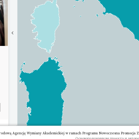
rodową Agencję Wymiany Akademickiej w ramach Programu Nowoczesna Promocja Zagr
Основоположником проекта и авторо