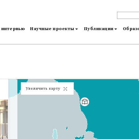
и интервью
Научные проекты
Публикации
Образо
Увеличить карту