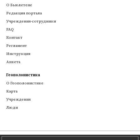
О Бьюлетене
Редакция портала
Учреждения-сотрудники
FAQ
Контакт
Регламент
Инструкция
Анкета
Геополонистика
О Геополонистике
Kарта
Учреждения
Люди