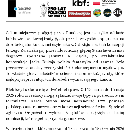
Celem inicjatywy podjętej przez Fundację jest nie tylko oddanie
hołdu wielowiekowej tradycji, ale przede wszystkim spojrzenie na
dorobek gatunku oczami czytelników. Od wizjonerskich koncepcji
Jerzego Żuławskiego, przez filozoficzną głębię Stanisława Lema i
diagnozy społeczne Janusza A. Zajdla, po intelektualne
konstrukcje Jacka Dukaja polska fantastyka od zawsze była
przestrzenią analizy rzeczywistości i eksperymentu myślowego.
To właśnie głosy miłośników science fiction wskażą tytuły, które
najlepiej reprezentują ten dorobek i wyznaczają jego kanon.
Plebiscyt składa się z dwóch etapów.
Od 15 marca do 15 maja
2026 roku uczestnicy mogą zgłaszać swoje typy za pośrednictwem
formularza. Każda osoba może nominować trzy powieści
polskiego autora utrzymane w konwencji science fiction. Spośród
zgłoszeń Organizator wyłoni 25 tytułów z największą liczbą
nominacji, które spełnią kryteria gatunkowe.
W drugim etapie, który potrwa od 15 czerwca do 15 sierpnia 2026