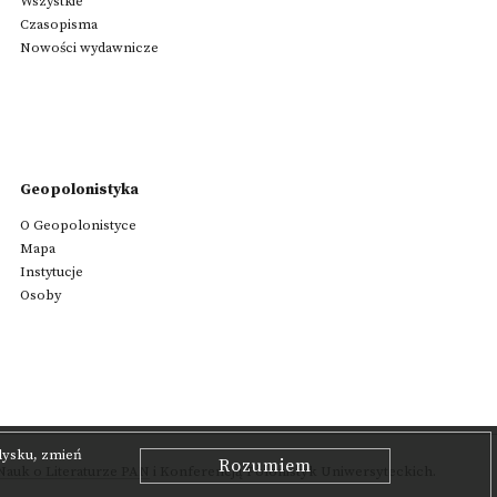
Wszystkie
Czasopisma
Nowości wydawnicze
Geopolonistyka
O Geopolonistyce
Mapa
Instytucje
Osoby
 dysku, zmień
Rozumiem
auk o Literaturze PAN
i Konferencją Polonistyk Uniwersyteckich.