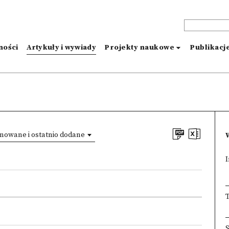
ności
Artykuły i wywiady
Projekty naukowe
Publikacj
mowane i ostatnio dodane
I
T