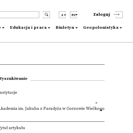
Zaloguj
A
PL
e
Edukacja i praca
Biuletyn
Geopolonistyka
Wyszukiwanie
nstytucje
Akademia im. Jakuba z Paradyża w Gorzowie Wielkopolskim
ytuł artykułu