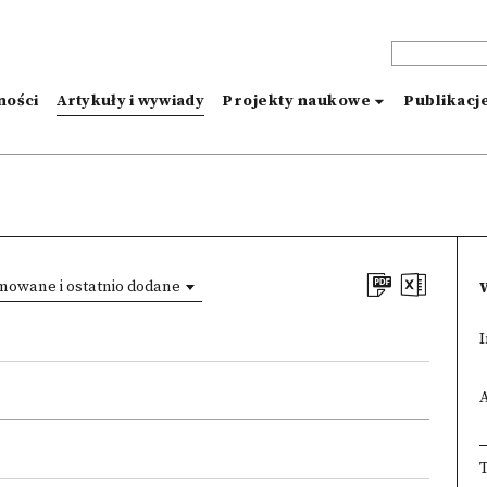
ności
Artykuły i wywiady
Projekty naukowe
Publikacj
mowane i ostatnio dodane
I
×
×
T