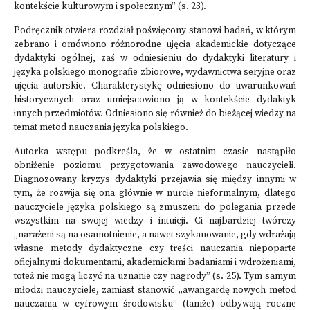
kontekście kulturowym i społecznym” (s. 23).
Podręcznik otwiera rozdział poświęcony stanowi badań, w którym
zebrano i omówiono różnorodne ujęcia akademickie dotyczące
dydaktyki ogólnej, zaś w odniesieniu do dydaktyki literatury i
języka polskiego monografie zbiorowe, wydawnictwa seryjne oraz
ujęcia autorskie. Charakterystykę odniesiono do uwarunkowań
historycznych oraz umiejscowiono ją w kontekście dydaktyk
innych przedmiotów. Odniesiono się również do bieżącej wiedzy na
temat metod nauczania języka polskiego.
Autorka wstępu podkreśla, że w ostatnim czasie nastąpiło
obniżenie poziomu przygotowania zawodowego nauczycieli.
Diagnozowany kryzys dydaktyki przejawia się między innymi w
tym, że rozwija się ona głównie w nurcie nieformalnym, dlatego
nauczyciele języka polskiego są zmuszeni do polegania przede
wszystkim na swojej wiedzy i intuicji. Ci najbardziej twórczy
„narażeni są na osamotnienie, a nawet szykanowanie, gdy wdrażają
własne metody dydaktyczne czy treści nauczania niepoparte
oficjalnymi dokumentami, akademickimi badaniami i wdrożeniami,
toteż nie mogą liczyć na uznanie czy nagrody” (s. 25). Tym samym
młodzi nauczyciele, zamiast stanowić „awangardę nowych metod
nauczania w cyfrowym środowisku” (tamże) odbywają roczne