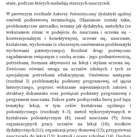
staże, podczas których naśladują starszych nauczycieli.
W pierwszym rozdziale Autorzy
Polonistycznej dydaktyki ogólnej
omówili podstawową terminologię. Objaśnione zostały takie,
problematyczne nierzadko, terminy jak dydaktyka, metodyka (ze
wskazaniem różnic w podejściu do nauczania i uczenia się –
konwencjonalnym i konektywnym), uczenie się, nauczanie,
kształcenie, wychowanie (z obszernym omówieniem problematyki
wychowania patriotycznego). Rozdział drugi poświęcono
zagadnieniom związanym z osobą ucznia – jego podmiotowością,
potrzebami, formami aktywności na lekcji i stylami uczenia się.
Zwrócono również uwagę na uczniów zdolnych i tych ze
specjalnymi potrzebami edukacyjnymi. Omówiono następnie
(rozdział 3) problematykę podstawy programowej, od ujęcia
historycznego, poprzez wskazanie najważniejszych założeń i
struktury dokumentu oraz powiązań podstawy programowej z
programem nauczania. Dalsze parte podręcznika biorą pod lupę
tematykę: lekcji, w tym celów kształcenia ogólnego i
polonistycznego (rozdziały 4–7); metod wykorzystywanych w
kształceniu polonistycznym (8); zasad nauczania (9); form
organizacyjnych pracy uczniów na lekcji (10); środków
dydaktycznych (11); organizacji pracy domowej (12); przygotowań
nauczyciela do lekcji (13); kontroli i oceny szkolnej (14). Osobny