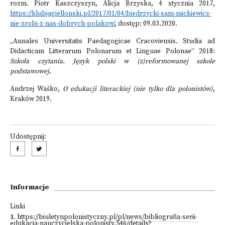
rozm. Piotr Kaszczyszyn, Alicja Brzyska, 4 stycznia 2017,
https://klubjagiellonski.pl/2017/01/04/biedrzycki-sam-mickiewicz-
nie-zrobi-z-nas-dobrych-polakow/
, dostęp: 09.03.2020.
„Annales Universitatis Paedagogicae Cracoviensis. Studia ad
Didacticam Litterarum Polonarum et Linguae Polonae” 2018:
Szkoła czytania.
Język polski w (z)reformowanej szkole
podstawowej
.
Andrzej Waśko,
O edukacji literackiej (nie tylko dla polonistów)
,
Kraków 2019.
Udostępnij:
Informacje
Linki
1
.
https://biuletynpolonistyczny.pl/pl/news/bibliografia-serii-
edukacja-nauczycielska-polonisty,546/details?