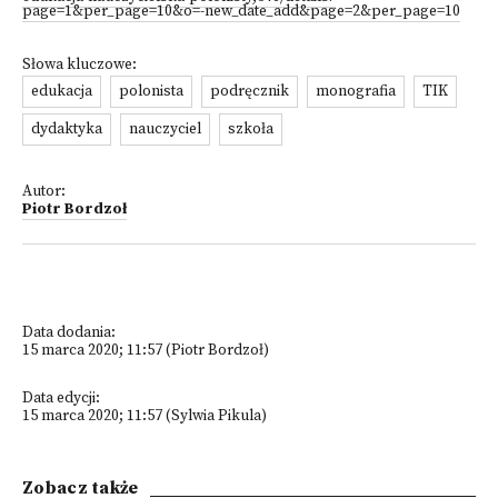
page=1&per_page=10&o=-new_date_add&page=2&per_page=10
Słowa kluczowe:
edukacja
polonista
podręcznik
monografia
TIK
dydaktyka
nauczyciel
szkoła
Autor:
Piotr Bordzoł
Data dodania:
15 marca 2020; 11:57 (Piotr Bordzoł)
Data edycji:
15 marca 2020; 11:57 (Sylwia Pikula)
Zobacz także