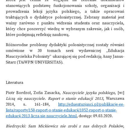
która jest cenna ze względu na zebranie dokumentów
stanowiących podstawę funkcjonowania szkoły, organizacji i
prowadzenia lekcji języka polskiego, a także opracowań
traktujących o dydaktyce polonistycznej. Zebrany materiał jest
ważny zarówno z punktu widzenia studenta oraz nauczyciela,
który chce poszerzyć wiedzę w wybranym zakresie, jak i osób,
które podejmują refleksję naukową.
Różnorodne problemy dydaktyki polonistycznej zostały również
omówione w 30 tomach serii wydawniczej
„Edukacja
Nauczycielska Polonisty”
ukazującej się pod redakcją Anny Janus-
Sitarz (TAiWPN UNIVERSITAS).
Literatura
Piotr Bordzoł, Zofia Zasacka,
Nauczyciele języka polskiego
, [w:]
Liczą się nauczyciele. Raport o stanie edukacji 2013
, Warszawa
2014, s. 161–184,
http://eduentuzjasci.pl/publikacje-ee-
lista/raporty/150-raport-o-stanie-edukacji/1052-raport-o-stanie-
edukacji-2013-licza-sie-nauczyciele.html
, dostęp: 09.03.2020.
Biedrzycki: Sam Mickiewicz nie zrobi z nas dobrych Polaków
,