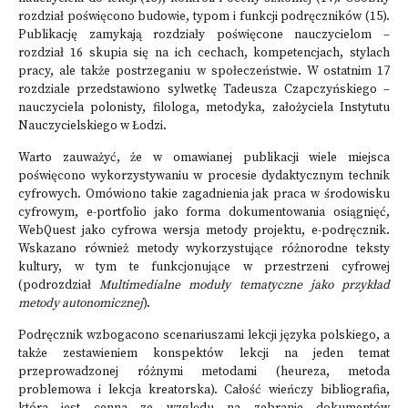
rozdział poświęcono budowie, typom i funkcji podręczników (15).
Publikację zamykają rozdziały poświęcone nauczycielom –
rozdział 16 skupia się na ich cechach, kompetencjach, stylach
pracy, ale także postrzeganiu w społeczeństwie. W ostatnim 17
rozdziale przedstawiono sylwetkę Tadeusza Czapczyńskiego –
nauczyciela polonisty, filologa, metodyka, założyciela Instytutu
Nauczycielskiego w Łodzi.
Warto zauważyć, że w omawianej publikacji wiele miejsca
poświęcono wykorzystywaniu w procesie dydaktycznym technik
cyfrowych. Omówiono takie zagadnienia jak praca w środowisku
cyfrowym, e-portfolio jako forma dokumentowania osiągnięć,
WebQuest jako cyfrowa wersja metody projektu, e-podręcznik.
Wskazano również metody wykorzystujące różnorodne teksty
kultury, w tym te funkcjonujące w przestrzeni cyfrowej
(podrozdział
Multimedialne moduły tematyczne jako przykład
metody autonomicznej
).
Podręcznik wzbogacono scenariuszami lekcji języka polskiego, a
także zestawieniem konspektów lekcji na jeden temat
przeprowadzonej różnymi metodami (heureza, metoda
problemowa i lekcja kreatorska). Całość wieńczy bibliografia,