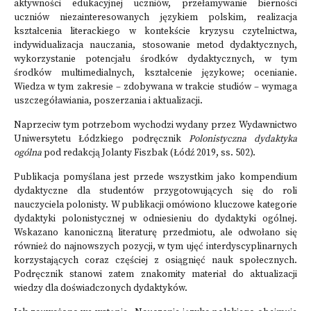
aktywności edukacyjnej uczniów, przełamywanie bierności
uczniów niezainteresowanych językiem polskim, realizacja
kształcenia literackiego w kontekście kryzysu czytelnictwa,
indywidualizacja nauczania, stosowanie metod dydaktycznych,
wykorzystanie potencjału środków dydaktycznych, w tym
środków multimedialnych, kształcenie językowe; ocenianie.
Wiedza w tym zakresie – zdobywana w trakcie studiów – wymaga
uszczegóławiania, poszerzania i aktualizacji.
Naprzeciw tym potrzebom wychodzi wydany przez Wydawnictwo
Uniwersytetu Łódzkiego podręcznik
Polonistyczna dydaktyka
ogólna
pod redakcją Jolanty Fiszbak (Łódź 2019, ss. 502).
Publikacja pomyślana jest przede wszystkim jako kompendium
dydaktyczne dla studentów przygotowujących się do roli
nauczyciela polonisty. W publikacji omówiono kluczowe kategorie
dydaktyki polonistycznej w odniesieniu do dydaktyki ogólnej.
Wskazano kanoniczną literaturę przedmiotu, ale odwołano się
również do najnowszych pozycji, w tym ujęć interdyscyplinarnych
korzystających coraz częściej z osiągnięć nauk społecznych.
Podręcznik stanowi zatem znakomity materiał do aktualizacji
wiedzy dla doświadczonych dydaktyków.