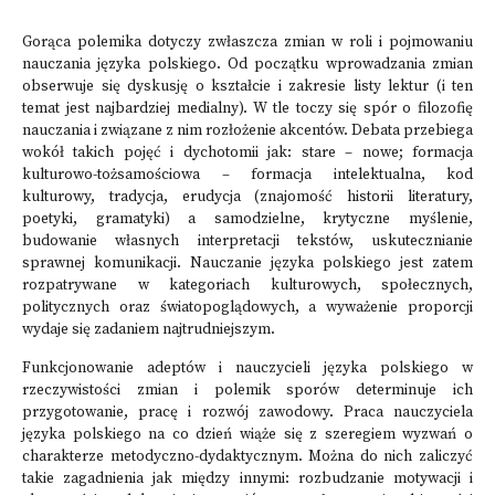
Gorąca polemika dotyczy zwłaszcza zmian w roli i pojmowaniu
nauczania języka polskiego. Od początku wprowadzania zmian
obserwuje się dyskusję o kształcie i zakresie listy lektur (i ten
temat jest najbardziej medialny). W tle toczy się spór o filozofię
nauczania i związane z nim rozłożenie akcentów. Debata przebiega
wokół takich pojęć i dychotomii jak: stare – nowe; formacja
kulturowo-tożsamościowa – formacja intelektualna, kod
kulturowy, tradycja, erudycja (znajomość historii literatury,
poetyki, gramatyki) a samodzielne, krytyczne myślenie,
budowanie własnych interpretacji tekstów, uskutecznianie
sprawnej komunikacji. Nauczanie języka polskiego jest zatem
rozpatrywane w kategoriach kulturowych, społecznych,
politycznych oraz światopoglądowych, a wyważenie proporcji
wydaje się zadaniem najtrudniejszym.
Funkcjonowanie adeptów i nauczycieli języka polskiego w
rzeczywistości zmian i polemik sporów determinuje ich
przygotowanie, pracę i rozwój zawodowy. Praca nauczyciela
języka polskiego na co dzień wiąże się z szeregiem wyzwań o
charakterze metodyczno-dydaktycznym. Można do nich zaliczyć
takie zagadnienia jak między innymi: rozbudzanie motywacji i