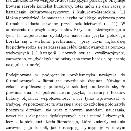
Jak zauważono we wstępie „Nauczanie języka polskiego obejmuje
bowiem szeroki kontekst kulturowy, toteż mówi się dziś raczej o
kształceniu kulturowo-językowym i kulturowo-literackim. […]
Można powiedzieć, że nauczanie języka polskiego wykracza poza
formalne zadania stawiane przed szkolnictwem” (s. 11). W
odniesieniu do przytoczonych słów Krzysztofa Biedrzyckiego o
tym, że współczesna dydaktyka nauczania języka polskiego
boryka się z wieloma problemami, „przy czym najbardziej
kłopotliwe rodzą się ze zderzenia celów definiowanych za pomocą
tradycyjnych […] kategorii i nowych sytuacji cywilizacyjnych”,
zauważono, że „dydaktyka polonistyczna coraz bardziej opiera się
na ogólnej” (tamże).
Podejmowana w podręczniku problematyka nawiązuje do
formułowanych w literaturze przedmiotu diagnoz. Mówiąc o
celach współczesnej polonistyki szkolnej podkreśla się, że
powinna ona „za pośrednictwem języka, literatury i tekstów
kultury objaśniać współczesność, a nie tylko wprowadzać w
tradycję. Współczesność ta wtargnęła więc do szkolnej polonistyki
bocznymi drzwiami: nie wraz z nowymi metodami nauczania,
nawet nie z ekspansją dydaktycznych gier i metod ludycznych,
lecz z kontekstami dzieła literackiego, które zmieniły ostatnio
zarówno jego kształt, jak i recepcję, sytuując je w nowym