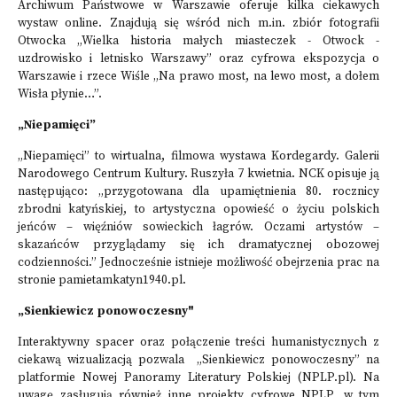
Archiwum Państwowe w Warszawie oferuje kilka ciekawych
wystaw online. Znajdują się wśród nich m.in. zbiór fotografii
Otwocka „Wielka historia małych miasteczek - Otwock -
uzdrowisko i letnisko Warszawy” oraz cyfrowa ekspozycja o
Warszawie i rzece Wiśle „Na prawo most, na lewo most, a dołem
Wisła płynie…”.
„Niepamięci”
„Niepamięci” to wirtualna, filmowa wystawa Kordegardy. Galerii
Narodowego Centrum Kultury. Ruszyła 7 kwietnia. NCK opisuje ją
następująco: „przygotowana dla upamiętnienia 80. rocznicy
zbrodni katyńskiej, to artystyczna opowieść o życiu polskich
jeńców – więźniów sowieckich łagrów. Oczami artystów –
skazańców przyglądamy się ich dramatycznej obozowej
codzienności.” Jednocześnie istnieje możliwość obejrzenia prac na
stronie
pamietamkatyn1940.pl
.
„Sienkiewicz ponowoczesny"
Interaktywny spacer oraz połączenie treści humanistycznych z
ciekawą wizualizacją pozwala „Sienkiewicz ponowoczesny” na
platformie Nowej Panoramy Literatury Polskiej (NPLP.pl). Na
uwagę zasługują również inne projekty cyfrowe NPLP, w tym