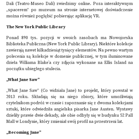
Dali (Teatro-Museo Dalí) zwiedzimy online. Poza interaktywnym
„spacerem” po muzeum na stronie internetowej doświadczenie
można również pogłębić pobierając aplikację VR.
The New York Public Library
Ponad 890 tys. pozycji w swoich zasobach ma Nowojorska
Biblioteka Publiczna (New York Public Library). Niektóre kolekcje
zawierają nawet kilkadziesiąt tysięcy elementów. Na pewno wartym
polecenia są
kolekcje w domenie publicznej
, w tym iluminowane
dzieła Williama Blake’a czy zdjęcia wykonane na Ellis Island na
początku ubiegłego stulecia.
„What Jane Saw”
„What Jane Saw” (Co widziała Jane) to projekt, który powstał w
2013 roku. Składają się na niego zbiory, które umożliwiają
czytelnikom podróż w czasie i zapoznanie się z dwoma kolekcjami
sztuki, które odwiedziła angielska pisarka Jane Austen. Wystawy
dzieliły prawie dwie dekady, ale obie odbyły się w budynku 52 Pall
Mall w Londynie, który zmieniał swój profil na przestrzeni lat.
„Becoming Jane”