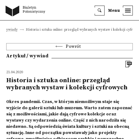
Menu
y i wywiady
Historia i sztuka online: przegląd wybranych wystaw i kolekcji cyfrow
Powrót
Artykuł / wywiad
21.04.2020
Historia i sztuka online: przegląd
wybranych wystaw i kolekcji cyfrowych
Okres pandemii. Czas, w którym niemożliwym staje się
wyjście do galerii sztuki lub muzeum. Warto zatem zapoznać
się z możliwościami, jakie dają cyfrowe kolekcje oraz
wystawy czy wydarzenia online. Część z nich narodziła się
niedawno. Są odpowiedzią świata kultury i sztuki na obecną
sytuację. Inne od początku powstawały jako projekty