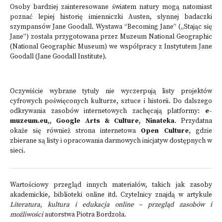
Osoby bardziej zainteresowane światem natury mogą natomiast
poznać lepiej historię imienniczki Austen, słynnej badaczki
szympansów Jane Goodall. Wystawa “Becoming Jane” („Stając się
Jane”) została przygotowana przez Muzeum National Geographic
(National Geographic Museum) we współpracy z Instytutem Jane
Goodall (Jane Goodall Institute).
Oczywiście wybrane tytuły nie wyczerpują listy projektów
cyfrowych poświęconych kulturze, sztuce i historii. Do dalszego
odkrywania zasobów internetowych zachęcają platformy:
e-
muzeum.eu
,,
Google Arts & Culture
,
Ninateka
. Przydatna
okaże się również strona internetowa
Open Culture
, gdzie
zbierane są listy i opracowania darmowych inicjatyw dostępnych w
sieci.
Wartościowy przegląd innych materiałów, takich jak zasoby
akademickie, biblioteki online itd. Czytelnicy znajdą w artykule
Literatura, kultura i edukacja online – przegląd zasobów i
możliwości
autorstwa Piotra Bordzoła.