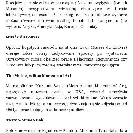
Specjalizujące się w historii starożytnej Muzeum Brytyjskie (British
Museum) przygotowało wirtualną ekspozycję w formie
interaktywnej osi czasu. Poza kategorią czasu kolekcję wystawę
można również filtrować według tematu lub kontynentu (do
wyboru: Afryka, Ameryki, Azja, Europa i Oceania).
Musée du Louvre
Oprócz bogatych zasobów na stronie Luwr (Musée du Louvre)
oferuje także cztery dedykowane spacery po wystawach.
Użytkownicy mogą obejrzeć prace Delacroixa, Rembrandta czy
Tintoretta lub przyjrzeć się artefaktom ze Starożytnego Egiptu.
The Metropolitan Museum of Art
Metropolitalne Muzeum Sztuki (Metropolitan Museum of Art),
największe muzeum sztuki w USA, również umożliwia
zaawansowane wyszukiwanie dzieł sztuki online. Warto zwrócić
uwagę na
kolekcję open access
, gdzie znajdują się zdjęcia ponad
406 tys. prac będących w domenie publicznej.
Teatro-Museo Dalí
Położone w mieście Figueres w Katalonii Muzeum i Teatr Salvadora