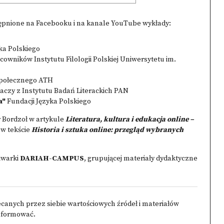
tępnione na Facebooku i na kanale YouTube wykłady:
yka Polskiego
owników Instytutu Filologii Polskiej Uniwersytetu im.
połecznego ATH
czy z Instytutu Badań Literackich PAN
a"
Fundacji Języka Polskiego
r Bordzoł w artykule
Literatura, kultura i edukacja online –
w tekście
Historia i sztuka online: przegląd wybranych
iwarki
DARIAH-CAMPUS
, grupującej materiały dydaktyczne
ecanych przez siebie wartościowych źródeł i materiałów
informować.