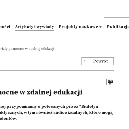
ności
Artykuły i wywiady
Projekty naukowe
Publikacj
eriały pomocne w zdalnej edukacji
Powrót
mocne w zdalnej edukacji
lnej przypominamy o polecanych przez "Biuletyn
daktycznych, w tym również audiowizualnych, które mogą
udentów.