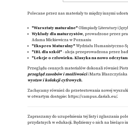
Polecane przez nas materiały to między innymi udos
"Warsztaty maturalne"
Olimpiady Literatury i Jęz
Wykłady dla maturzystów
, prowadzone przez prac
Adama Mickiewicza w Poznaniu
"Ekspres Maturalny"
Wydziału Humanistyczno-S
"IBL dla szkół"
- akcja przeprowadzona przez bada
"Lekcje o człowieku. Klasyka na nowo odczytan
Przeglądu cennych materiałów dokonali również
Piot
przegląd zasobów i możliwości
i
Marta Błaszczyńska 
wystaw i kolekcji cyfrowych.
Zachęcamy również do przetestowania nowej wyszuk
w otwartym dostępie:
https://campus.dariah.eu/
.
Zapraszamy do uzupełnienia tej listy i zgłaszania pol
przydatnych w edukacji. Będziemy o nich na bieżąco 