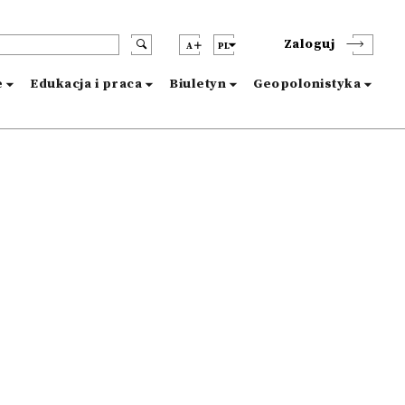
Zaloguj
A
PL
e
Edukacja i praca
Biuletyn
Geopolonistyka