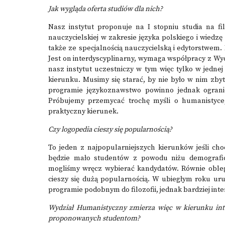
Jak wygląda oferta studiów dla nich?
Nasz instytut proponuje
na I stopniu studia na fil
nauczycielskiej w zakresie języka polskiego i wiedzę
także ze specjalnością nauczycielską i edytorstwem.
Jest on interdyscyplinarny, wymaga współpracy z W
nasz instytut uczestniczy w tym więc tylko w jednej 
kierunku. Musimy się starać, by nie było w nim zb
programie językoznawstwo powinno jednak ogranic
Próbujemy przemycać trochę myśli o humanistyce, 
praktyczny kierunek.
Czy logopedia cieszy się popularnością?
To jeden z najpopularniejszych kierunków jeśli ch
będzie mało studentów z powodu niżu demograficz
mogliśmy wręcz wybierać kandydatów. Równie oblega
cieszy się dużą popularnością. W ubiegłym roku ur
programie podobnym do filozofii, jednak bardziej inte
Wydział Humanistyczny zmierza więc w kierunku inte
proponowanych studentom?