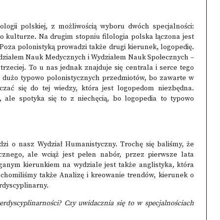
ologii polskiej
, z możliwością wyboru dwóch specjalności:
 o kulturze.
Na drugim stopniu filologia polska
łączona jest
 Poza polonistyką prowadzi także drugi kierunek,
logopedię
.
ydziałem Nauk Medycznych i Wydziałem Nauk Społecznych –
trzeciej. To u nas jednak znajduje się centrala i serce tego
yt dużo typowo polonistycznych przedmiotów, bo zawarte w
zać się do tej wiedzy, która jest logopedom niezbędna.
ale spotyka się to z niechęcią, bo logopedia to typowo
odzi o nasz Wydział Humanistyczny. Trochę się baliśmy, że
nego, ale wciąż jest pełen nabór, przez pierwsze lata
nym kierunkiem na wydziale jest także anglistyka, która
uchomiliśmy także
Analizę i kreowanie trendów
, kierunek o
rdyscyplinarny.
rdyscyplinarności? Czy uwidacznia się to w specjalnościach