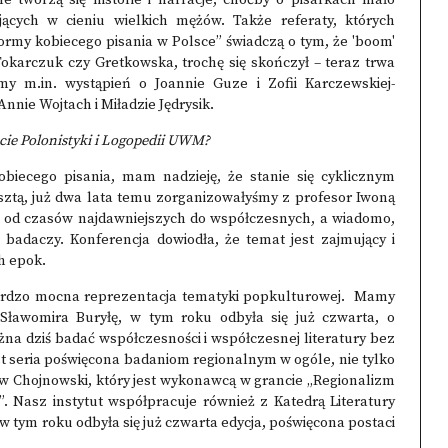
e tworzą się historie i narracje, choćby o pisarkach mało
ących w cieniu wielkich mężów. Także referaty, których
formy kobiecego pisania w Polsce” świadczą o tym, że 'boom'
 Tokarczuk czy Gretkowska, trochę się skończył – teraz trwa
y m.in. wystąpień o Joannie Guze i Zofii Karczewskiej-
nnie Wojtach i Miładzie Jędrysik.
ucie Polonistyki i Logopedii UWM?
 kobiecego pisania, mam nadzieję, że stanie się cyklicznym
sztą, już dwa lata temu zorganizowałyśmy z profesor Iwoną
t od czasów najdawniejszych do współczesnych, a wiadomo,
badaczy. Konferencja dowiodła, że temat jest zajmujący i
h epok.
bardzo mocna reprezentacja tematyki popkulturowej. Mamy
 Sławomira Buryłę, w tym roku odbyła się już czwarta,
o
żna dziś badać współczesności i współczesnej literatury bez
st
seria poświęcona badaniom regionalnym w ogóle
, nie tylko
iew Chojnowski, który jest wykonawcą
w grancie „Regionalizm
”
. Nasz instytut współpracuje również z Katedrą Literatury
 w tym roku odbyła się już czwarta edycja,
poświęcona postaci