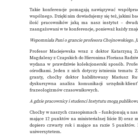
Takie konferencje pomagają nawiązywać współpracę 
wspólnego. Dzięki nim dowiadujemy się też, jakimi bad
ilość pracowników jaką ma nasz instytut – dwudz
zaangażowani w te konferencje, ponieważ każdy znajd
Wspomniała Pani o grancie profesora Chojnowskiego. Jak
Profesor Maciejewska wraz z doktor Katarzyną Z
Magdaleny z Czapskich do Hieronima Floriana Radziw
wydana w prawdziwie kolekcjonerski sposób. Profe
ośrodkami. Jeden z nich dotyczy istnienia tematu 
granty, choćby doktor habilitowany Mariusz Ru
dyskursywna analiza komunikacji urzędnik-klient
frazeologizmów czasownikowych
.
A gdzie pracownicy i studenci Instytutu mogą publikow
Choćby w naszych czasopismach – funkcjonują u nas
mające 12 punktów na ministerialnej liście B) oraz
dopiero czwarty rok i mające na razie 5 punktów. 
uniwersytetem.