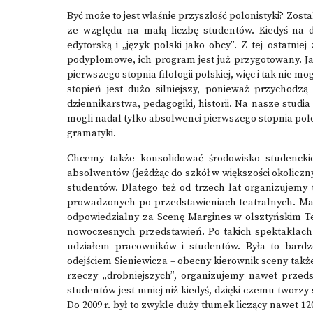
Być może to jest właśnie przyszłość polonistyki? Zost
ze względu na małą liczbę studentów. Kiedyś na dr
edytorską i „język polski jako obcy”. Z tej ostatni
podyplomowe, ich program jest już przygotowany. J
pierwszego stopnia filologii polskiej, więc i tak nie m
stopień jest dużo silniejszy, ponieważ przychodz
dziennikarstwa, pedagogiki, historii. Na nasze stu
mogli nadal tylko absolwenci pierwszego stopnia pol
gramatyki.
Chcemy także konsolidować środowisko studenckie
absolwentów (jeżdżąc do szkół w większości okoliczny
studentów. Dlatego też od trzech lat organizujemy 
prowadzonych po przedstawieniach teatralnych. Mar
odpowiedzialny za Scenę Margines w olsztyńskim Tea
nowoczesnych przedstawień. Po takich spektaklach 
udziałem pracowników i studentów. Była to bardzo 
odejściem Sieniewicza – obecny kierownik sceny także
rzeczy „drobniejszych”, organizujemy nawet przeds
studentów jest mniej niż kiedyś, dzięki czemu tworzy 
Do 2009 r. był to zwykle duży tłumek liczący nawet 1