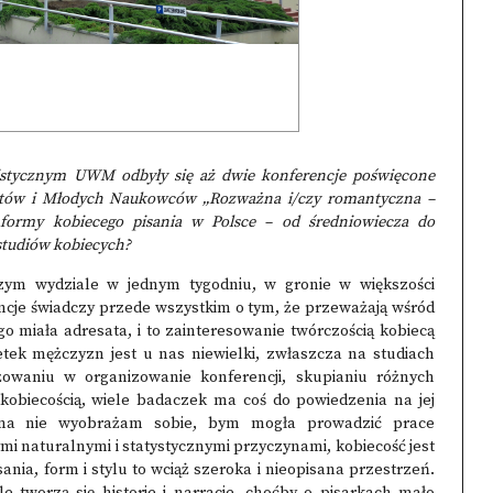
stycznym UWM odbyły się aż dwie konferencje poświęcone
antów i Młodych Naukowców „Rozważna i/czy romantyczna –
 formy kobiecego pisania w Polsce – od średniowiecza do
 studiów kobiecych?
szym wydziale w jednym tygodniu, w gronie w większości
encje świadczy przede wszystkim o tym, że przeważają wśród
o miała adresata, i to zainteresowanie twórczością kobiecą
ek mężczyzn jest u nas niewielki, zwłaszcza na studiach
żowaniu w organizowanie konferencji, skupianiu różnych
 kobiecością, wiele badaczek ma coś do powiedzenia na jej
ama nie wyobrażam sobie, bym mogła prowadzić prace
mi naturalnymi i statystycznymi przyczynami, kobiecość jest
ania, form i stylu to wciąż szeroka i nieopisana przestrzeń.