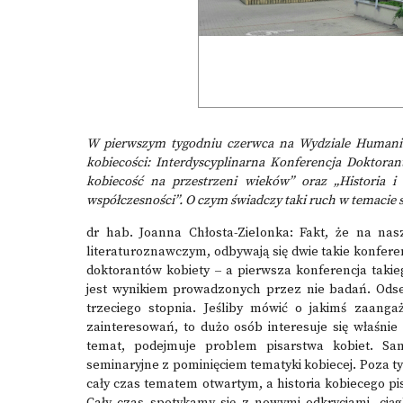
W pierwszym tygodniu czerwca na Wydziale Humani
kobiecości:
Interdyscyplinarna Konferencja Doktor
kobiecość na przestrzeni wieków”
oraz
„Historia i
współczesności”
. O czym świadczy taki ruch w temacie
dr hab. Joanna Chłosta-Zielonka: Fakt, że na na
literaturoznawczym, odbywają się dwie takie konfer
doktorantów kobiety
–
a pierwsza konferencja takieg
jest wynikiem prowadzonych przez nie badań. Odset
trzeciego stopnia. Jeśliby mówić o jakimś zaanga
zainteresowań, to dużo osób interesuje się właśnie
temat, podejmuje problem pisarstwa kobiet. S
seminaryjne z pominięciem tematyki kobiecej. Poza ty
cały czas tematem otwartym, a historia kobiecego pis