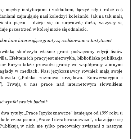
między instytucjami i zakładami, łączyć siły i robić coś
aniami zajmują się nasi koledzy i koleżanki. Jak na tak małą
iestu pięciu – dzieje się tu naprawdę dużo, wszyscy są
uje przestrzeń w której może się odnaleźć.
ie inne interesujące granty są realizowane w Instytucie?
awilską skończyła właśnie
grant poświęcony edycji listów
iłła
. Efektem ich pracy jest niezwykła, bibliofilska publikacja
sor Buryła także prowadzi granty we współpracy z innymi
Zagłady w mediach. Nasi językoznawcy również mają swoje
tkowski (
„Polska rozmowa urzędowa. Konwersacyjna i
”
). Trwają u nas prace nad
internetowym słownikiem
ać wyniki swoich badań?
 dwa tytuły:
„Prace Językoznawcze”
istniejące od 1999 roku (i
 młode czasopismo
„Prace Literaturoznawcze”
, ukazujące się
Publikują w nich nie tylko pracownicy związani z naszym