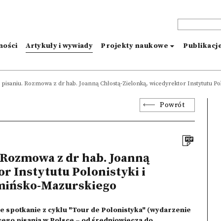
ności
Artykuły i wywiady
Projekty naukowe
Publikacj
 pisaniu. Rozmowa z dr hab. Joanną Chłostą-Zielonką, wicedyrektor Instytutu P
Powrót
 Rozmowa z dr hab. Joanną
r Instytutu Polonistyki i
mińsko-Mazurskiego
te spotkanie z cyklu "Tour de Polonistyka" (wydarzenie
cego pisania w Polsce – od średniowiecza do