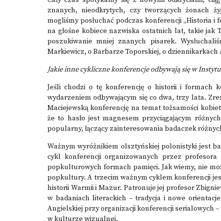
Cały czas spotykamy się z nowymi odkryciami, ciągl
znanych, nieodkrytych, czy tworzących żonach żyj
mogliśmy posłuchać podczas konferencji „Historia i 
na głośne kobiece nazwiska ostatnich lat, takie jak
poszukiwanie mniej znanych pisarek. Wysłuchaliśm
Markiewicz, o Barbarze Toporskiej, o dziennikarkach A
Jakie inne cykliczne konferencje odbywają się w Instyt
Jeśli chodzi o tę konferencję o historii i formach
wydarzeniem odbywającym się co dwa, trzy lata. Zre
Maciejewską konferencję na temat tożsamości kobie
że to hasło jest magnesem przyciągającym różnych 
popularny, łączący zainteresowania badaczek różnyc
Ważnym wyróżnikiem olsztyńskiej polonistyki jest 
cykl konferencji organizowanych przez profesora
popkulturowych formach pamięci
. Jak wiemy, nie mo
popkultury. A trzecim ważnym cyklem konferencji je
historii Warmii i Mazur. Patronuje jej profesor Zbign
w badaniach literackich – tradycja i nowe orientacje
Angielskiej przy organizacji konferencji serialowych –
w kulturze wizualnej
.