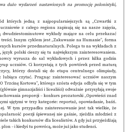
twa dużo wydarzeń nastawionych na promocję polonistyki,
ród których jedną z najpopularniejszych są
„Czwartki z
uczniowie z całego regionu zapisują się na nasze zajęcia,
ją dwudziestominutowe wykłady mające na celu przekazać
e treści. Innym cyklem jest
„Zakuwanie na Humanie”
, forma
sywnych kursów przedmaturalnych. Polega to na wykładach z
e, język polski cieszy się tu największym zainteresowaniem.
anowcy wyrusza do sal wykładowych i przez kilka godzin
 grup uczniów. Ci korzystają z tych powtórek przed maturą
zycy, którzy dostali się do etapu centralnego olimpiady,
ż lubiąca czytać. Pragnąc zainteresować uczniów naszym
„O Trzcinę Kortowa”
, którego szósta edycja odbyła się w tym
łównie gimnazjaliści i licealiści) odważnie przysyłają swoje
zachowania proporcji –
konkurs prozatorski „Opowieści znad
nymi ujętymi w trzy kategorie: reportaż, opowiadanie, baśń.
nej. W tym przypadku zainteresowanie jest tak wielkie, że
opularność poezji śpiewanej nie gaśnie, zjeżdża młodzież z
iele takich konkursów dla licealistów. A gdy już przyjeżdżają
plon – i kiedyś tu powrócą, może już jako studenci.