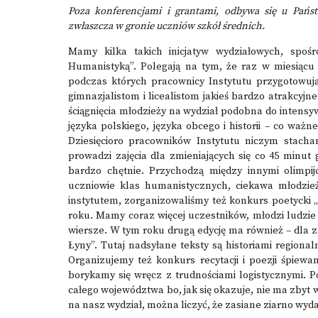
Poza konferencjami i grantami, odbywa się u Pańs
zwłaszcza w gronie uczniów szkół średnich.
Mamy kilka takich inicjatyw wydziałowych, spoś
Humanistyką”
. Polegają na tym, że raz w miesiącu 
podczas których pracownicy Instytutu przygotowu
gimnazjalistom i licealistom jakieś bardzo atrakcyjn
ściągnięcia młodzieży na wydział podobna do inten
języka polskiego, języka obcego i historii – co ważn
Dziesięcioro pracowników Instytutu niczym stach
prowadzi zajęcia dla zmieniających się co 45 minut
bardzo chętnie. Przychodzą między innymi olimpijc
uczniowie klas humanistycznych, ciekawa młodzie
instytutem, zorganizowaliśmy też
konkurs poetycki 
roku. Mamy coraz więcej uczestników, młodzi ludzie (g
wiersze. W tym roku drugą edycję ma również – dla 
Łyny”
. Tutaj nadsyłane teksty są historiami regional
Organizujemy też konkurs recytacji i poezji śpiewa
borykamy się wręcz z trudnościami logistycznymi. P
całego województwa bo, jak się okazuje, nie ma zbyt w
na nasz wydział, można liczyć, że zasiane ziarno wyda 