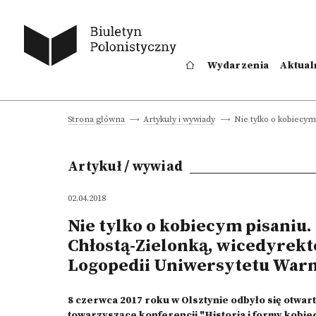
Wydarzenia
Aktual
Nie tylko o kobiecym
Strona główna
Artykuły i wywiady
Artykuł / wywiad
02.04.2018
Nie tylko o kobiecym pisaniu.
Chłostą-Zielonką, wicedyrekto
Logopedii Uniwersytetu War
8 czerwca 2017 roku w Olsztynie odbyło się otwar
towarzyszące konferencji "Historia i formy kobie