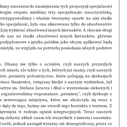
aliśmy zmuszeni do zmniejszenia tych propozycji specjalności
ugim stopniu mieliśmy trzy specjalizacje: nauczycielską,
ej zrezygnowaliśmy i właśnie tworzymy oparte na niej studia
ako specjalność, była ona skierowana tylko do absolwentów
ogli jej wybierać absolwenci innych kierunków. A obecnie drugi
ą do nas na studia absolwenci innych kierunków, głównie
dia podyplomowe o języku polskim jako obcym aplikować będą
onistyki, ze względu na potrzebę posiadania silnych podstaw
. Dbamy nie tylko o uczniów, czyli naszych przyszłych
ch miast), ale także o tych, których już mamy, czyli naszych
tzw. premiery polonistyczne, które polegają na dyskusjach
iusz Sieniewicz, związany kiedyś z naszym wydziałem, był
trze im. Stefana Jaracza i dbał o wystawianie ciekawych i
organizowaliśmy wspomniane „premiery”, czyli dyskusje z
interesująca inicjatywa, która nie skończyła się wraz z
 dąży do tego, byśmy nie utracili tego kontaktu z teatrem. Z
ięwzięcia w rodzaju ognisk integracyjnych. Teraz naszych
się ciekawy układ: znam ich wszystkich z imienia i nazwiska.
20 osób, jednak nastąpił wyraźny niż demograficzny, przez co