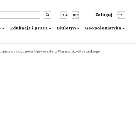
Zaloguj
A
PL
e
Edukacja i praca
Biuletyn
Geopolonistyka
olonistyki i Logopedii Uniwersytetu Warmińsko-Mazurskiego