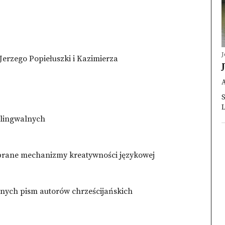
 Jerzego Popiełuszki i Kazimierza
S
L
ilingwalnych
brane mechanizmy kreatywności językowej
anych pism autorów chrześcijańskich