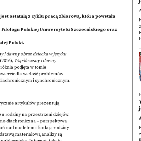
jest ostatnią z cyklu pracą zbiorową, która powstała
N
z
 Filologii Polskiej Uniwersytetu Szczecińskiego oraz
F
b
łej Polski.
y i dawny obraz dziecka
w języku
(2016),
Współczesny
i dawny
yróżnia podjęta w tomie
zwierciedla wielość problemów
 diachronicznym i synchronicznym.
rycznie artykułów prezentują
u rodziny na przestrzeni dziejów.
no-diachroniczna ‒ perspektywa
ań nad modelem i funkcją rodziny
N
z
odstawą materiałową analizy są
F