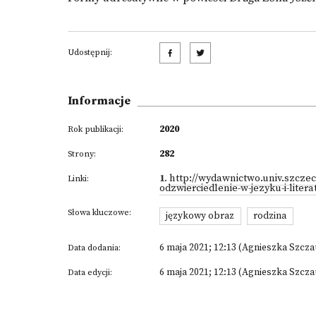
Udostępnij:
Informacje
2020
Rok publikacji:
282
Strony:
1
.
http://wydawnictwo.univ.szczeci
Linki:
odzwierciedlenie-w-jezyku-i-liter
Słowa kluczowe:
językowy obraz
rodzina
6 maja 2021; 12:13 (Agnieszka Szcza
Data dodania:
6 maja 2021; 12:13 (Agnieszka Szcza
Data edycji: