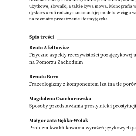
rozmaite teksty z dziedziny kultury: literatura piękna,
użytkowe, słowniki, a także żywa mowa. Monografia w
dyskurs o roli rodziny i zmianach jej modelu w ciągu
na rozmaite przestrzenie i formy języka.
Spis treści
Beata Afeltowicz
Fizyczne aspekty rzeczywistości pozajęzykowej
na Pomorzu Zachodnim
Renata Bura
Frazeologizmy z komponentem łza (na tle por
Magdalena Czachorowska
Sposoby przedstawiania prostytutek i prostytucj
Małgorzata Gębka-Wolak
Problem kwalifi kowania wyrażeń językowych j