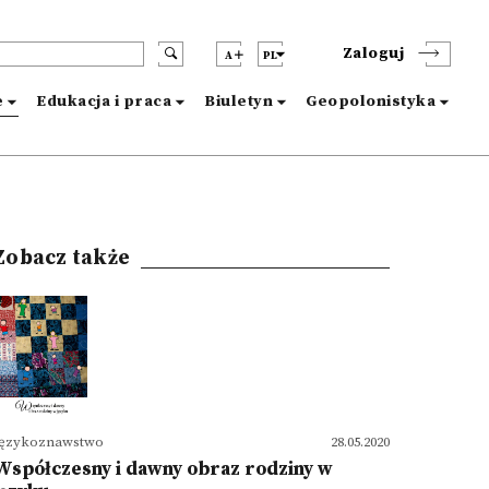
Zaloguj
A
PL
e
Edukacja i praca
Biuletyn
Geopolonistyka
Zobacz także
Językoznawstwo
28.05.2020
Współczesny i dawny obraz rodziny w