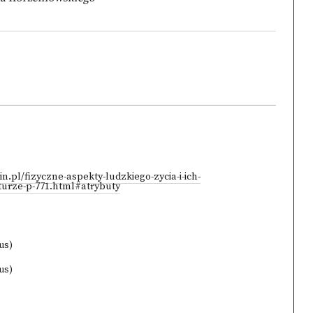
n.pl/fizyczne-aspekty-ludzkiego-zycia-i-ich-
aturze-p-771.html#atrybuty
us)
us)