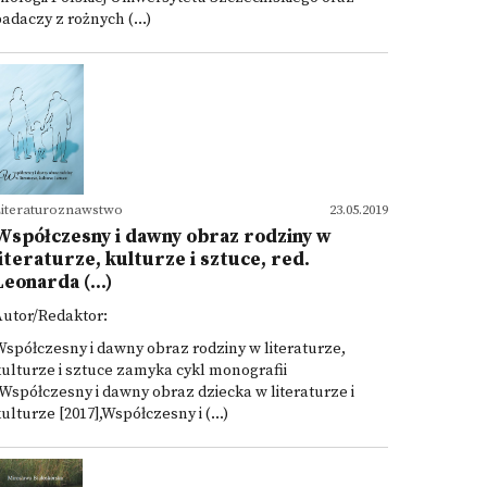
adaczy z rożnych (...)
iteraturoznawstwo
23.05.2019
Współczesny i dawny obraz rodziny w
literaturze, kulturze i sztuce, red.
Leonarda (...)
Autor/Redaktor:
spółczesny i dawny obraz rodziny w literaturze,
ulturze i sztuce zamyka cykl monografii
Współczesny i dawny obraz dziecka w literaturze i
ulturze [2017],Współczesny i (...)