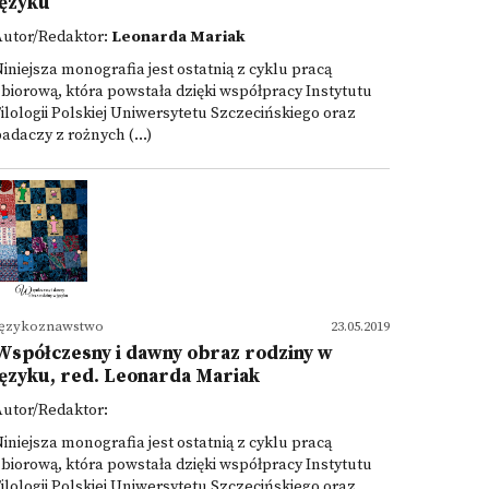
języku
Autor/Redaktor:
Leonarda Mariak
iniejsza monografia jest ostatnią z cyklu pracą
biorową, która powstała dzięki współpracy Instytutu
ilologii Polskiej Uniwersytetu Szczecińskiego oraz
adaczy z rożnych (...)
Językoznawstwo
23.05.2019
Współczesny i dawny obraz rodziny w
języku, red. Leonarda Mariak
Autor/Redaktor:
iniejsza monografia jest ostatnią z cyklu pracą
biorową, która powstała dzięki współpracy Instytutu
ilologii Polskiej Uniwersytetu Szczecińskiego oraz