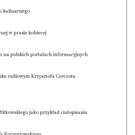
u kulinarnego
znej w prasie kobiecej
ch na polskich portalach informacyjnych
isku radiowym Krzysztofa Czeczota
itkowskiego jako przykład ciałopisania
fa Korzeniowskiego