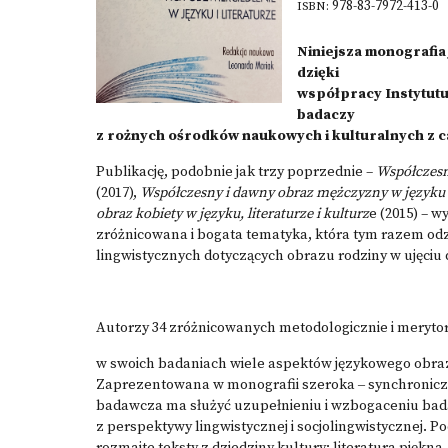
978-83-7972-413-0
ISBN:
Niniejsza monografia 
dzięki
współpracy Instytutu
badaczy
z rożnych ośrodków naukowych i kulturalnych z ca
Publikację, podobnie jak trzy poprzednie –
Współczesn
(2017),
Współczesny i dawny obraz mężczyzny w języku
obraz kobiety w języku, literaturze i kulturz
e (2015) – w
zróżnicowana i bogata tematyka, która tym razem od
lingwistycznych dotyczących obrazu rodziny w ujęciu
Autorzy 34 zróżnicowanych metodologicznie i meryto
w swoich badaniach wiele aspektów językowego obraz
Zaprezentowana w monografii szeroka ‒ synchronicz
badawcza ma służyć uzupełnieniu i wzbogaceniu bad
z perspektywy lingwistycznej i socjolingwistycznej. P