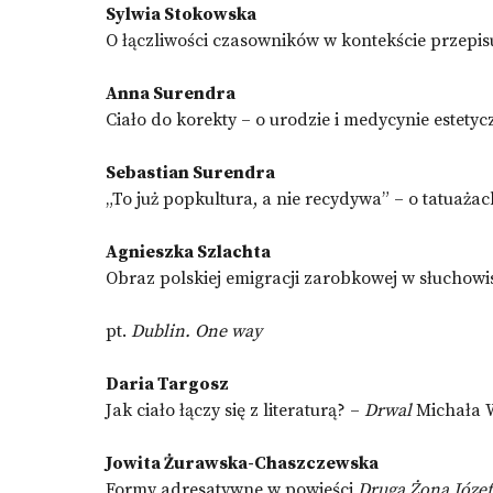
Sylwia Stokowska
O łączliwości czasowników w kontekście przepis
Anna Surendra
Ciało do korekty – o urodzie i medycynie estetyc
Sebastian Surendra
„To już popkultura, a nie recydywa” – o tatuaża
Agnieszka Szlachta
Obraz polskiej emigracji zarobkowej w słuchow
pt.
Dublin. One way
Daria Targosz
Jak ciało łączy się z literaturą? –
Drwal
Michała W
Jowita Żurawska-Chaszczewska
Formy adresatywne w powieści
Druga Żona Józe