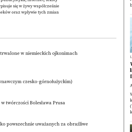
 publicystyka, Internet, teksty
b
pisuje się w żywy współcześnie
 wieków oraz wpływie tych zmian
 utrwalone w niemieckich ojkonimach
L
ównawczym czesko-górnołużyckim)
W
k
i w twórczości Bolesława Prusa
(
k
ako powszechnie uważanych za obraźliwe