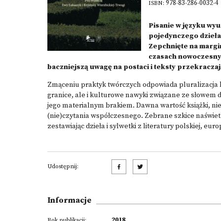
978-83-286-0032-4
ISBN:
Pisanie w języku wy
pojedynczego dzieła t
Zepchnięte na margi
czasach nowoczesnyc
baczniejszą uwagę na postaci i teksty przekraczają
Zmąceniu praktyk twórczych odpowiada pluralizacja k
granice, ale i kulturowe nawyki związane ze słowem 
jego materialnym brakiem. Dawna wartość książki, nied
(nie)czytania współczesnego. Zebrane szkice naświetl
zestawiając dzieła i sylwetki z literatury polskiej, euro
Udostępnij:
Informacje
2018
Rok publikacji: