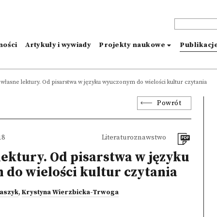
ności
Artykuły i wywiady
Projekty naukowe
Publikacj
własne lektury. Od pisarstwa w języku wyuczonym do wielości kultur czytania
Powrót
18
Literaturoznawstwo
lektury. Od pisarstwa w języku
do wielości kultur czytania
aszyk
,
Krystyna Wierzbicka-Trwoga