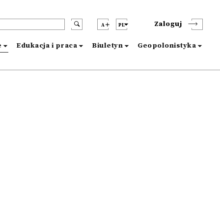
Zaloguj
A
PL
e
Edukacja i praca
Biuletyn
Geopolonistyka