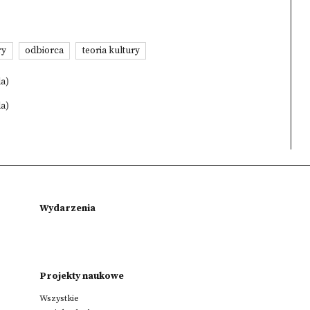
ry
odbiorca
teoria kultury
la)
la)
Wydarzenia
Projekty naukowe
Wszystkie