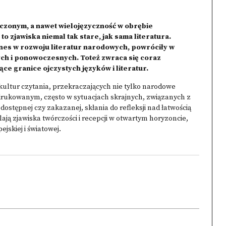
uczonym, a nawet wielojęzyczność w obrębie
o zjawiska niemal tak stare, jak sama literatura.
nes w rozwoju literatur narodowych, powróciły w
h i ponowoczesnych. Toteż zwraca się coraz
ce granice ojczystych języków i literatur.
ultur czytania, przekraczających nie tylko narodowe
drukowanym, często w sytuacjach skrajnych, związanych z
ostępnej czy zakazanej, skłania do refleksji nad łatwością
ają zjawiska twórczości i recepcji w otwartym horyzoncie,
pejskiej i światowej.