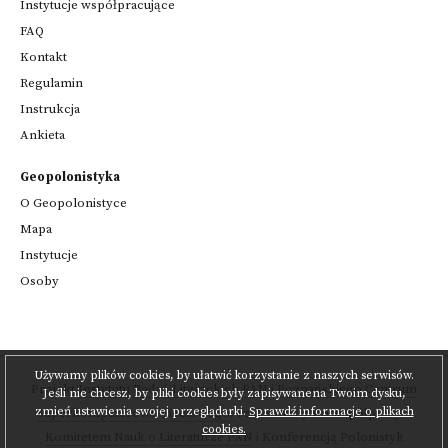
Instytucje współpracujące
FAQ
Kontakt
Regulamin
Instrukcja
Ankieta
Geopolonistyka
O Geopolonistyce
Mapa
Instytucje
Osoby
Używamy plików cookies, by ułatwić korzystanie z naszych serwisów.
Projekt
Instytutu Badań Literackich PAN
i
Poznańskiego Centrum
Jeśli nie chcesz, by pliki cookies były zapisywanena Twoim dysku,
zmień ustawienia swojej przeglądarki.
Sprawdź informacje o plikach
Superkomputerowo-Sieciowego
,
realizowany we współpracy z
cookies.
Komitetem Nauk o Literaturze PAN
i Konferencją Polonistyk