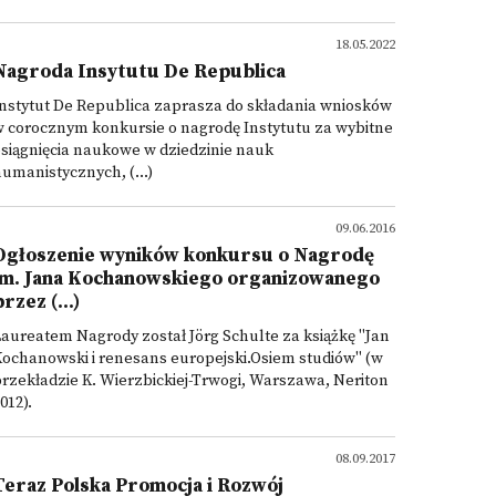
18.05.2022
Nagroda Insytutu De Republica
nstytut De Republica zaprasza do składania wniosków
 corocznym konkursie o nagrodę Instytutu za wybitne
siągnięcia naukowe w dziedzinie nauk
umanistycznych, (...)
09.06.2016
Ogłoszenie wyników konkursu o Nagrodę
im. Jana Kochanowskiego organizowanego
przez (...)
aureatem Nagrody został Jörg Schulte za książkę "Jan
ochanowski i renesans europejski.Osiem studiów" (w
rzekładzie K. Wierzbickiej-Trwogi, Warszawa, Neriton
012).
08.09.2017
Teraz Polska Promocja i Rozwój