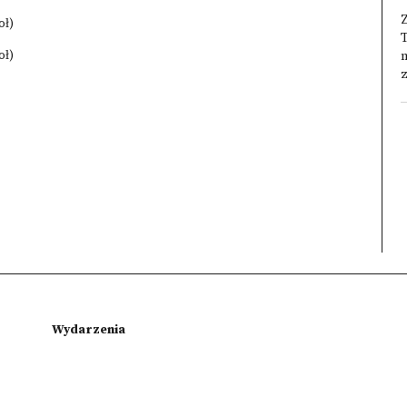
Z
oł)
oł)
m
z
Wydarzenia