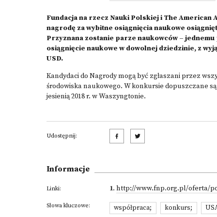
Fundacja na rzecz Nauki Polskiej i The American 
nagrodę za wybitne osiągnięcia naukowe osiągnię
Przyznana zostanie parze naukowców – jednemu p
osiągnięcie naukowe w dowolnej dziedzinie, z wyją
USD.
Kandydaci do Nagrody mogą być zgłaszani przez wszy
środowiska naukowego. W konkursie dopuszczane są
jesienią 2018 r. w Waszyngtonie.
Udostępnij:
Informacje
1
.
http://www.fnp.org.pl/oferta
Linki:
Słowa kluczowe:
współpraca;
konkurs;
US