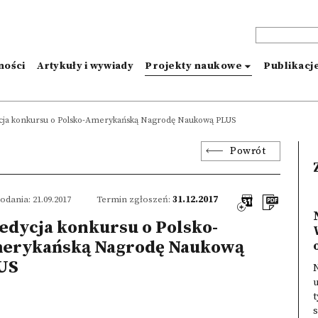
ności
Artykuły i wywiady
Projekty naukowe
Publikacj
ycja konkursu o Polsko-Amerykańską Nagrodę Naukową PLUS
Powrót
odania: 21.09.2017
Termin zgłoszeń:
31.12.2017
 edycja konkursu o Polsko-
erykańską Nagrodę Naukową
o
US
N
u
t
s