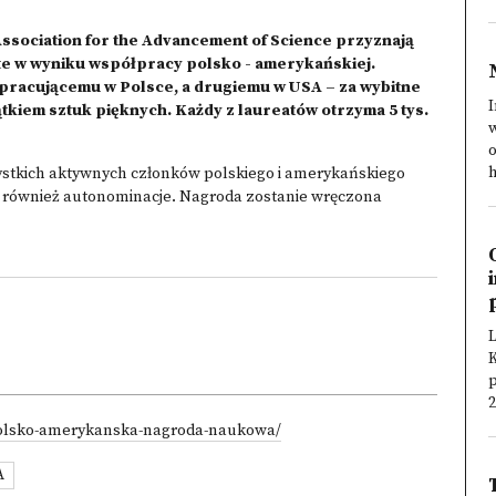
Association for the Advancement of Science przyznają
te w wyniku współpracy polsko - amerykańskiej.
racującemu w Polsce, a drugiemu w USA – za wybitne
I
tkiem sztuk pięknych. Każdy z laureatów otrzyma 5 tys.
w
o
h
stkich aktywnych członków polskiego i amerykańskiego
 również autonominacje. Nagroda zostanie wręczona
L
K
p
2
/polsko-amerykanska-nagroda-naukowa/
A