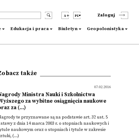
Zaloguj
A
PL
e
Edukacja i praca
Biuletyn
Geopolonistyka
Zobacz także
07.02.2016
Nagrody Ministra Nauki i Szkolnictwa
Wyższego za wybitne osiągnięcia naukowe
raz za (...)
agrody te przyznawane są na podstawie art. 32 ust. 5
stawy z dnia 14 marca 2003 r. o stopniach naukowych i
ytule naukowym oraz o stopniach i tytule w zakresie
ztuki, (...)