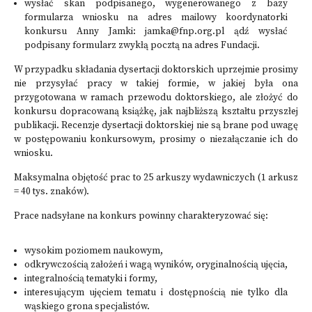
wysłać skan podpisanego, wygenerowanego z bazy
formularza wniosku na adres mailowy koordynatorki
konkursu Anny Jamki: jamka@fnp.org.pl ądź wysłać
podpisany formularz zwykłą pocztą na adres Fundacji.
W przypadku składania dysertacji doktorskich uprzejmie prosimy
nie przysyłać pracy w takiej formie, w jakiej była ona
przygotowana w ramach przewodu doktorskiego, ale złożyć do
konkursu dopracowaną książkę, jak najbliższą kształtu przyszłej
publikacji. Recenzje dysertacji doktorskiej nie są brane pod uwagę
w postępowaniu konkursowym, prosimy o niezałączanie ich do
wniosku.
Maksymalna objętość prac to 25 arkuszy wydawniczych (1 arkusz
= 40 tys. znaków).
Prace nadsyłane na konkurs powinny charakteryzować się:
wysokim poziomem naukowym,
odkrywczością założeń i wagą wyników, oryginalnością ujęcia,
integralnością tematyki i formy,
interesującym ujęciem tematu i dostępnością nie tylko dla
wąskiego grona specjalistów.