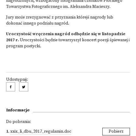
nagrodzonych, wzbogacony fotografiami członków Płockiego
Towarzystwa Fotograficznego im. Aleksandra Macieszy.
Jury może zrezygnować z przyznania którejś nagrody lub
dokonać innego podziału nagród.
Uroczystość wręczenia nagród odbędzie się w listopadzie
2017 r.
Uroczystości będzie towarzyszył koncert poezji śpiewanej i
program poetycki.
Udostępnij:
Informacje
Do pobrania:
1
.
xxix_li_dbu_2017_regulamin.doc
Pobierz