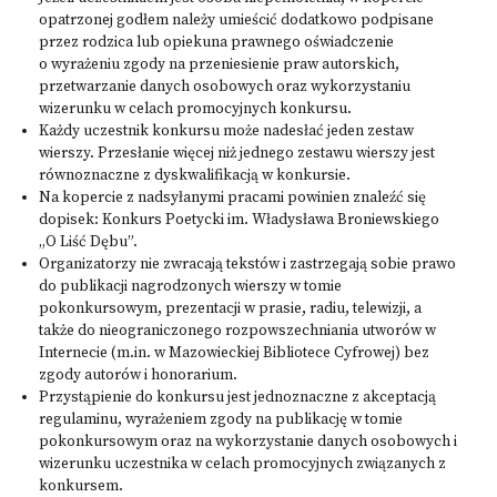
opatrzonej godłem należy umieścić dodatkowo podpisane
przez rodzica lub opiekuna prawnego oświadczenie
o wyrażeniu zgody na przeniesienie praw autorskich,
przetwarzanie danych osobowych oraz wykorzystaniu
wizerunku w celach promocyjnych konkursu.
Każdy uczestnik konkursu może nadesłać jeden zestaw
wierszy. Przesłanie więcej niż jednego zestawu wierszy jest
równoznaczne z dyskwalifikacją w konkursie.
Na kopercie z nadsyłanymi pracami powinien znaleźć się
dopisek: Konkurs Poetycki im. Władysława Broniewskiego
„O Liść Dębu”.
Organizatorzy nie zwracają tekstów i zastrzegają sobie prawo
do publikacji nagrodzonych wierszy w tomie
pokonkursowym, prezentacji w prasie, radiu, telewizji, a
także do nieograniczonego rozpowszechniania utworów w
Internecie (m.in. w Mazowieckiej Bibliotece Cyfrowej) bez
zgody autorów i honorarium.
Przystąpienie do konkursu jest jednoznaczne z akceptacją
regulaminu, wyrażeniem zgody na publikację w tomie
pokonkursowym oraz na wykorzystanie danych osobowych i
wizerunku uczestnika w celach promocyjnych związanych z
konkursem.