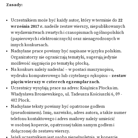
Zasady:
Uczestnikiem może być każdy autor, który w terminie do
22
września 2017 r.
nadeśle zestaw wierszy, niepublikowanych
w wydawnictwach zwartych i czasopismach ogólnopolskich
(papierowych i elektronicznych) oraz nienagrodzonych w
innych konkursach.
Nadsyłane prace powinny być napisane w języku polskim.
Organizatorzy nie ograniczają tematyki, sugerują jedynie
możliwość sięgnięcia po tematykę płocką.
Na konkurs należy nadesłać – w postaci maszynopisu,
wydruku komputerowego lub czytelnego rękopisu –
zestaw
pięciu wierszy w czterech egzemplarzach
.
Uczestnicy wysyłają prace na adres: Książnica Płocka im.
Władysława Broniewskiego, ul. Tadeusza Kościuszki 6, 09 -
402 Płock.
Nadsyłane teksty powinny być opatrzone godłem
(pseudonimem). Imię, nazwisko, adres autora, a także numer
telefonu kontaktowego i adres mailowy należy umieścić
w osobnej kopercie, opatrzonej takim samym godłem i
dołączonej do zestawu wierszy.
Jeżeli uczestnikiem jest osoba niepełnoletnia, w kopercie