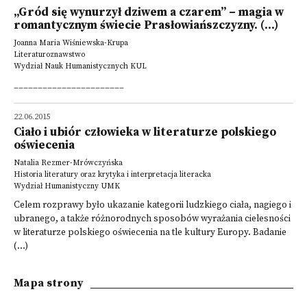
„Gród się wynurzył dziwem a czarem” – magia w
romantycznym świecie Prasłowiańszczyzny. (...)
Joanna Maria Wiśniewska-Krupa
Literaturoznawstwo
Wydział Nauk Humanistycznych KUL
_______________________
22.06.2015
Ciało i ubiór człowieka w literaturze polskiego
oświecenia
Natalia Rezmer-Mrówczyńska
Historia literatury oraz krytyka i interpretacja literacka
Wydział Humanistyczny UMK
Celem rozprawy było ukazanie kategorii ludzkiego ciała, nagiego i
ubranego, a także różnorodnych sposobów wyrażania cielesności
w literaturze polskiego oświecenia na tle kultury Europy. Badanie
(...)
Mapa strony