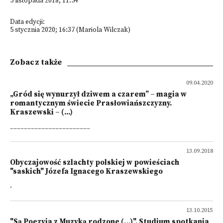
5 listopada 2018; 11:54
Data edycji:
5 stycznia 2020; 16:37 (Mariola Wilczak)
Zobacz także
09.04.2020
„Gród się wynurzył dziwem a czarem” – magia w
romantycznym świecie Prasłowiańszczyzny.
Kraszewski – (...)
_______________________
13.09.2018
Obyczajowość szlachty polskiej w powieściach
"saskich" Józefa Ignacego Kraszewskiego
.
13.10.2015
"Są Poezyja z Muzyką rodzone (…)". Studium spotkania