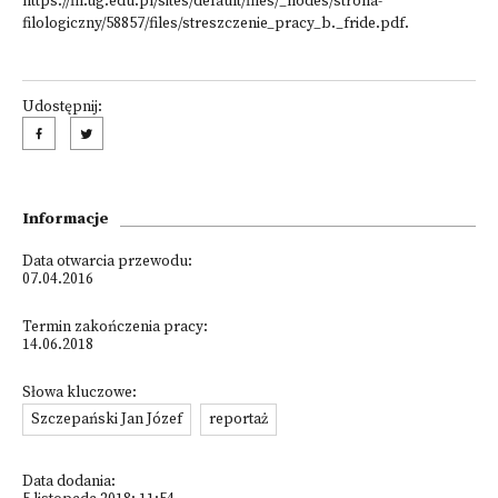
https://fil.ug.edu.pl/sites/default/files/_nodes/strona-
filologiczny/58857/files/streszczenie_pracy_b._fride.pdf.
Udostępnij:
Informacje
Data otwarcia przewodu:
07.04.2016
Termin zakończenia pracy:
14.06.2018
Słowa kluczowe:
Szczepański Jan Józef
reportaż
Data dodania: