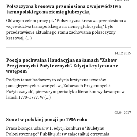
Polszczyzna kresowa przeniesiona z województwa
tarnopolskiego na ziemię głubczycką
Głównym celem pracy pt. "Polszczyzna kresowa przeniesiona z
województwa tarnopolskiego na ziemię głubczycką" było
przedstawienie aktualnego stanu zachowania polszczyzny
kresowej, (...)
14.12.2015
Poezja pochwalna i laudacyjna na łamach "Zabaw
Przyjemnych i Pożytecznych". Edycja krytyczna ze
wstępem
Podjęty temat badawczy to edycja krytyczna utworów
panegirycznych zawartych w „Zabawach Przyjemnych i
Pożytecznych”, pierwszym periodyku literackim wydawanym w
latach 1770–1777. W (...)
03.04.2017
Sonet w polskiej poezji po 1956 roku
Praca biorąca udział w 1. edycji konkursu "Biuletynu
Polonistycznego" Publikuj.dr (w załączniku) otrzymała