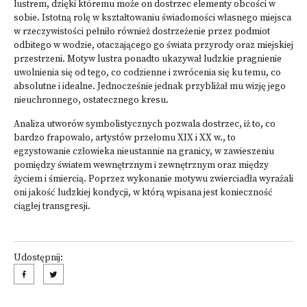
lustrem, dzięki któremu może on dostrzec elementy obcości w
sobie. Istotną rolę w kształtowaniu świadomości własnego miejsca
w rzeczywistości pełniło również dostrzeżenie przez podmiot
odbitego w wodzie, otaczającego go świata przyrody oraz miejskiej
przestrzeni. Motyw lustra ponadto ukazywał ludzkie pragnienie
uwolnienia się od tego, co codzienne i zwrócenia się ku temu, co
absolutne i idealne. Jednocześnie jednak przybliżał mu wizję jego
nieuchronnego, ostatecznego kresu.
Analiza utworów symbolistycznych pozwala dostrzec, iż to, co
bardzo frapowało, artystów przełomu XIX i XX w., to
egzystowanie człowieka nieustannie na granicy, w zawieszeniu
pomiędzy światem wewnętrznym i zewnętrznym oraz między
życiem i śmiercią. Poprzez wykonanie motywu zwierciadła wyrażali
oni jakość ludzkiej kondycji, w którą wpisana jest konieczność
ciągłej transgresji.
Udostępnij: