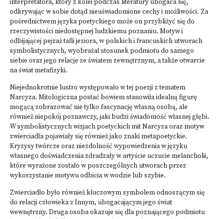
interpretatora, który z kolei podczas literatury ubogaca się,
odkrywając w sobie dotąd nieuświadomione cechy i możliwości. Za
pośrednictwem języka poetyckiego może on przybliżyć się do
rzeczywistości niedostępnej ludzkiemu poznaniu. Motyw i
odbijającej pejzaż tafli jeziora, w polskich i francuskich utworach
symbolistycznych, wyobrażał stosunek podmiotu do samego
siebie oraz jego relacje ze światem zewnętrznym, a także otwarcie
na świat metafizyki.
Niejednokrotnie lustro występowało w tej poezji z tematem
Narcyza. Mitologiczna postać bowiem stanowiła idealną figurę
mogącą zobrazować nie tylko fascynację własną osobą, ale
również niepokój poznawczy, jaki budzi świadomość własnej głębi.
W symbolistycznych wizjach poetyckich mit Narcyza oraz motyw
zwierciadła pojawiały się również jako znaki metapoetyckie.
Kryzysy twórcze oraz niezdolność wypowiedzenia w języku
własnego doświadczenia zdradzały w artyście uczucie melancholii,
które wyrażone zostało w poszczególnych utworach przez
wykorzystanie motywu odbicia w wodzie lub szybie.
Zwierciadło było również kluczowym symbolem odnoszącym się
do relacji człowieka z Innym, ubogacającym jego świat
wewnętrzny. Druga osoba okazuje się dla poznającego podmiotu