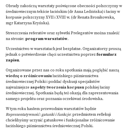
Obrady zakończą warsztaty poświęcone obecności polszczyzny w
średniowiecznym tekście łacińskim (dr Anna Ledzińska) i łaciny w
korpusie polszczyzny XVII i XVIII w. (dr Renata Bronikowska,
mgr Katarzyna Kryńska).
Streszczenia referatów oraz sylwetki Prelegentów można znaleźć
na stronie:
program warsztatów
.
Uczestnictwo w warsztatach jest bezpłatne. Organizatorzy proszą
jednak o potwierdzenie chęci uczestnictwa poprzez
formularz
zapisu
.
Organizowane przez nas co roku spotkania mają pogłębić naszą
wiedzę o zróżnicowaniu
łacińskiego piśmiennictwa
średniowiecznej Polski i poddać dyskusji specjalistów
najważniejsze
aspekty tworzenia korpusu
polskiej łaciny
średniowiecznej. Spotkania będą też okazją dla zaprezentowania
samego projektu oraz poznania oczekiwań środowiska.
W tym roku hasłem przewodnim warsztatów będzie
Reprezentatywność: gatunki i funkcje
: przedmiotem refleksji
chcielibyśmy uczynić gatunkowe i funkcjonalne zróżnicowanie
łacińskiego piśmiennictwa średniowiecznej Polski.