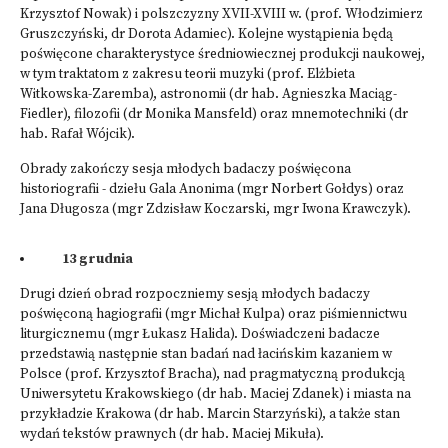
Krzysztof Nowak) i polszczyzny XVII-XVIII w. (prof. Włodzimierz
Gruszczyński, dr Dorota Adamiec). Kolejne wystąpienia będą
poświęcone charakterystyce średniowiecznej produkcji naukowej,
w tym traktatom z zakresu teorii muzyki (prof. Elżbieta
Witkowska-Zaremba), astronomii (dr hab. Agnieszka Maciąg-
Fiedler), filozofii (dr Monika Mansfeld) oraz mnemotechniki (dr
hab. Rafał Wójcik).
Obrady zakończy sesja młodych badaczy poświęcona
historiografii - dziełu Gala Anonima (mgr Norbert Gołdys) oraz
Jana Długosza (mgr Zdzisław Koczarski, mgr Iwona Krawczyk).
13 grudnia
Drugi dzień obrad rozpoczniemy sesją młodych badaczy
poświęconą hagiografii (mgr Michał Kulpa) oraz piśmiennictwu
liturgicznemu (mgr Łukasz Halida). Doświadczeni badacze
przedstawią następnie stan badań nad łacińskim kazaniem w
Polsce (prof. Krzysztof Bracha), nad pragmatyczną produkcją
Uniwersytetu Krakowskiego (dr hab. Maciej Zdanek) i miasta na
przykładzie Krakowa (dr hab. Marcin Starzyński), a także stan
wydań tekstów prawnych (dr hab. Maciej Mikuła).