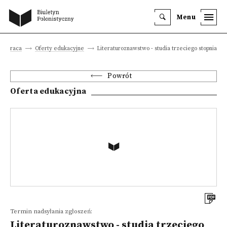
Menu
a i praca
Oferty edukacyjne
Literaturoznawstwo - studia trzeciego stopnia
Powrót
Oferta edukacyjna
Termin nadsyłania zgłoszeń:
Literaturoznawstwo - studia trzeciego