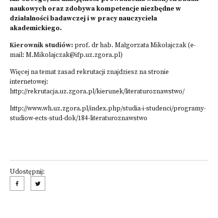
naukowych oraz zdobywa kompetencje niezbędne w
działalności badawczej i w pracy nauczyciela
akademickiego.
Kierownik studiów:
prof. dr hab. Małgorzata Mikołajczak (e-
mail:
M.Mikolajczak@ifp.uz.zgora.pl
)
Więcej na temat zasad rekrutacji znajdziesz na stronie
internetowej:
http://rekrutacja.uz.zgora.pl/kierunek/literaturoznawstwo/
http://www.wh.uz.zgora.pl/index.php/studia-i-studenci/programy-
studiow-ects-stud-dok/184-literaturoznawstwo
Udostępnij: