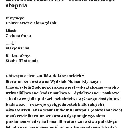
stopnia
Instytucja:
Uniwersytet Zielonogórski
Miasto:
Zielona Góra
Tryb:
stacjonarne
Rodzaj oferty:
Studia III stopnia
Głównym celem
studiów doktoranckich z
literaturoznawstwa na Wydziale Humanistycznym
Uniwersytetu Zielonogórskiego jest wykształcenie wysoko
wykwalifikowanej kadry naukowo – dydaktycznej i naukowo
– badawczej dla potrzeb szkolnictwa wyższego, instytutów
badawczo – rozwojowych, jednostek kulturalnych i
oświatowych. Absolwent studiów III stopnia (doktoranckich)
w zakresie literaturoznawstwa dysponuje wysokim
poziomem wiedzy na temat literaturoznawstwa polskiego
lub obcego, ma umiejętność prowadzenia własnych badań