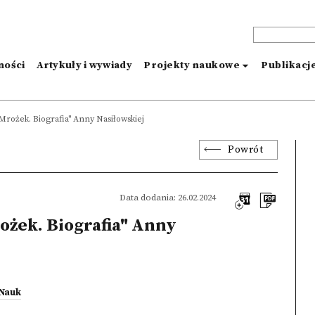
ności
Artykuły i wywiady
Projekty naukowe
Publikacj
Mrożek. Biografia" Anny Nasiłowskiej
Powrót
Data dodania: 26.02.2024
ożek. Biografia" Anny
 Nauk