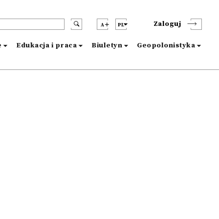
Zaloguj
A
PL
e
Edukacja i praca
Biuletyn
Geopolonistyka