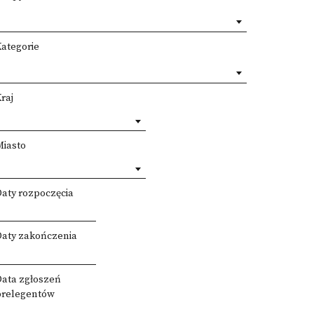
Kategorie
raj
Miasto
Daty rozpoczęcia
Daty zakończenia
Data zgłoszeń
prelegentów