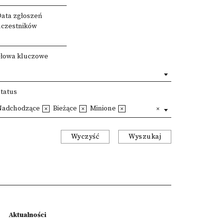
Data zgłoszeń
uczestników
Słowa kluczowe
Status
Nadchodzące
Bieżące
Minione
Wyczyść
Wyszukaj
Aktualności