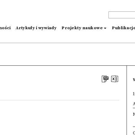
ności
Artykuły i wywiady
Projekty naukowe
Publikacj
I
×
A