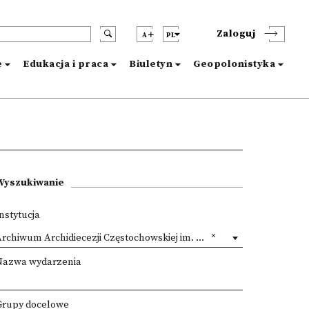
Zaloguj
A
PL
e
Edukacja i praca
Biuletyn
Geopolonistyka
Wyszukiwanie
nstytucja
rchiwum Archidiecezji Częstochowskiej im. ks. Walentego Patykiewicza
Nazwa wydarzenia
Grupy docelowe