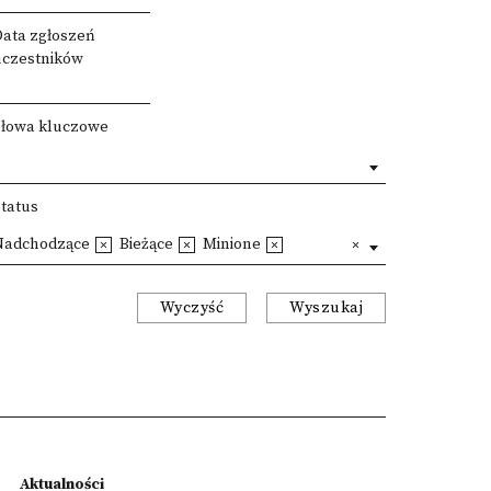
Data zgłoszeń
uczestników
Słowa kluczowe
Status
Nadchodzące
Bieżące
Minione
Wyczyść
Wyszukaj
Aktualności