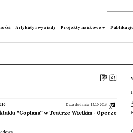
ności
Artykuły i wywiady
Projekty naukowe
Publikacj
I
×
T
016
Data dodania: 15.10.2016
ktaklu "Goplana" w Teatrze Wielkim - Operze
arodowa