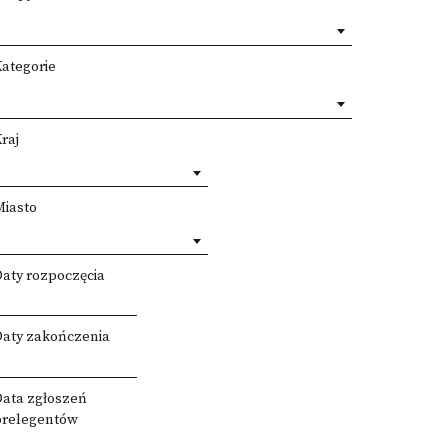
Kategorie
raj
Miasto
Daty rozpoczęcia
Daty zakończenia
Data zgłoszeń
prelegentów