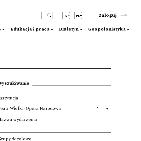
Zaloguj
A
PL
e
Edukacja i praca
Biuletyn
Geopolonistyka
Wyszukiwanie
nstytucja
eatr Wielki - Opera Narodowa
Nazwa wydarzenia
Grupy docelowe