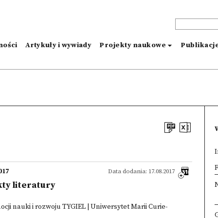
ności
Artykuły i wywiady
Projekty naukowe
Publikacj
I
×
F
017
Data dodania: 17.08.2017
kty literatury
cji nauki i rozwoju TYGIEL | Uniwersytet Marii Curie-