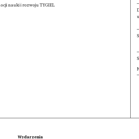
cji nauki i rozwoju TYGIEL
×
×
×
×
Wydarzenia