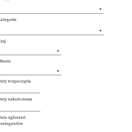
Kategorie
raj
Miasto
Daty rozpoczęcia
Daty zakończenia
Data zgłoszeń
prelegentów