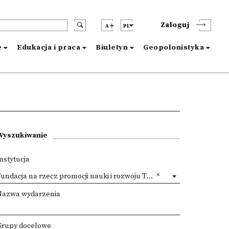
Zaloguj
A
PL
e
Edukacja i praca
Biuletyn
Geopolonistyka
Wyszukiwanie
nstytucja
undacja na rzecz promocji nauki i rozwoju TYGIEL
Nazwa wydarzenia
Grupy docelowe