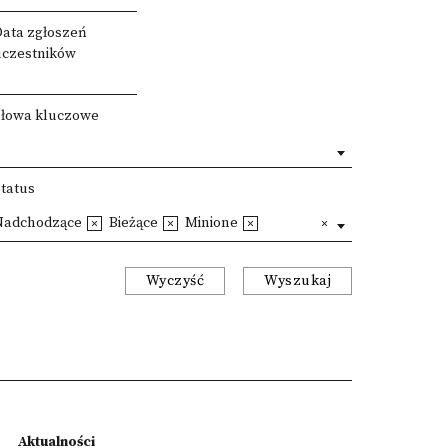
Data zgłoszeń
uczestników
Słowa kluczowe
Status
Nadchodzące
Bieżące
Minione
Wyczyść
Wyszukaj
Aktualności