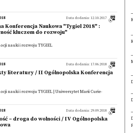
018
Data dodania: 12.10.2017
a Konferencja Naukowa "Tygiel 2018" :
rność kluczem do rozwoju"
K
cji nauki i rozwoju TYGIEL
018
Data dodania: 17.06.2018
kty literatury / II Ogólnopolska Konferencja
cji nauki i rozwoju TYGIEL | Uniwersytet Marii Curie-
018
Data dodania: 29.09.2018
ość – droga do wolności / IV Ogólnopolska
kowa